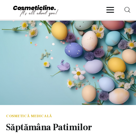
CosmeticLine.
It's all about you!
Frumusețe & Sănătate
Beauty & LifeStyle
Cosmetică Medicală
Anti Aging Medicine
COSMETICĂ MEDICALĂ
Săptămâna Patimilor