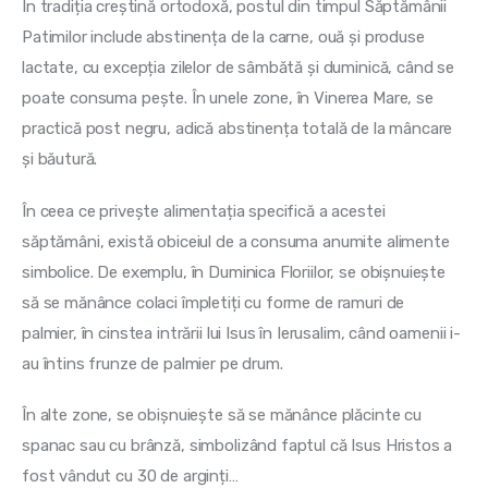
În tradiția creștină ortodoxă, postul din timpul Săptămânii 
Patimilor include abstinența de la carne, ouă și produse 
lactate, cu excepția zilelor de sâmbătă și duminică, când se 
poate consuma pește. În unele zone, în Vinerea Mare, se 
practică post negru, adică abstinența totală de la mâncare 
și băutură.
În ceea ce privește alimentația specifică a acestei 
săptămâni, există obiceiul de a consuma anumite alimente 
simbolice. De exemplu, în Duminica Floriilor, se obișnuiește 
să se mănânce colaci împletiți cu forme de ramuri de 
palmier, în cinstea intrării lui Isus în Ierusalim, când oamenii i-
au întins frunze de palmier pe drum.
În alte zone, se obișnuiește să se mănânce plăcinte cu 
spanac sau cu brânză, simbolizând faptul că Isus Hristos a 
fost vândut cu 30 de arginți…