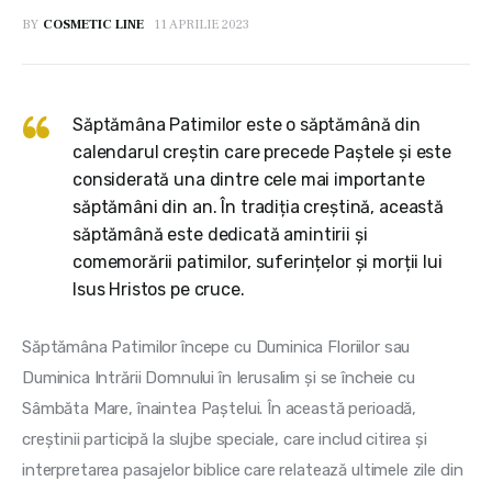
BY
COSMETIC LINE
11 APRILIE 2023
Săptămâna Patimilor este o săptămână din
calendarul creștin care precede Paștele și este
considerată una dintre cele mai importante
săptămâni din an. În tradiția creștină, această
săptămână este dedicată amintirii și
comemorării patimilor, suferințelor și morții lui
Isus Hristos pe cruce.
Săptămâna Patimilor începe cu Duminica Floriilor sau 
Duminica Intrării Domnului în Ierusalim și se încheie cu 
Sâmbăta Mare, înaintea Paștelui. În această perioadă, 
creștinii participă la slujbe speciale, care includ citirea și 
interpretarea pasajelor biblice care relatează ultimele zile din 