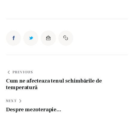
Navigare
PREVIOUS
în
Cum ne afecteaza tenul schimbările de
temperatură
articole
NEXT
Despre mezoterapie…