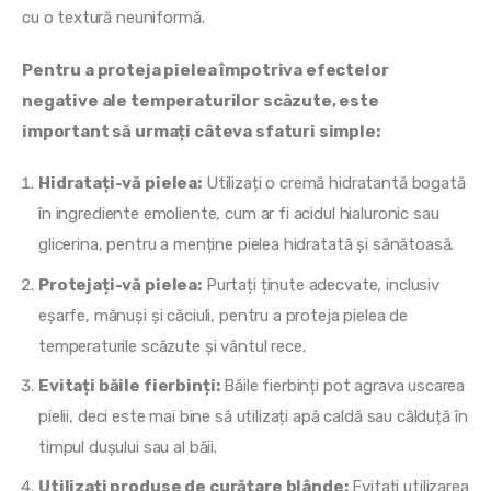
cu o textură neuniformă.
Pentru a proteja pielea împotriva efectelor 
negative ale temperaturilor scăzute, este 
important să urmați câteva sfaturi simple:
Hidratați-vă pielea:
Utilizați o cremă hidratantă bogată
în ingrediente emoliente, cum ar fi acidul hialuronic sau
glicerina, pentru a menține pielea hidratată și sănătoasă.
Protejați-vă pielea:
Purtați ținute adecvate, inclusiv
eșarfe, mănuși și căciuli, pentru a proteja pielea de
temperaturile scăzute și vântul rece.
Evitați băile fierbinți:
Băile fierbinți pot agrava uscarea
pielii, deci este mai bine să utilizați apă caldă sau călduță în
timpul dușului sau al băii.
Utilizați produse de curățare blânde:
Evitați utilizarea