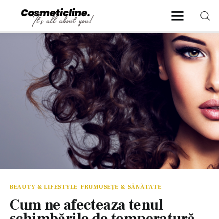
CosmeticLine.
It's all about you!
Frumusețe & Sănătate
Beauty & LifeStyle
Cosmetică Medicală
Anti Aging Medicine
BEAUTY & LIFESTYLE
FRUMUSEȚE & SĂNĂTATE
Cum ne afecteaza tenul
schimbările de temperatură