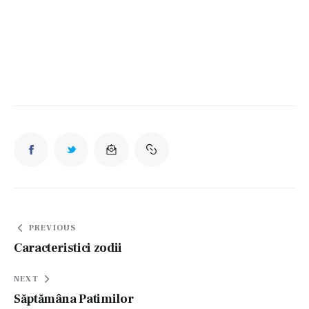
Navigare
PREVIOUS
în
Caracteristici zodii
articole
NEXT
Săptămâna Patimilor