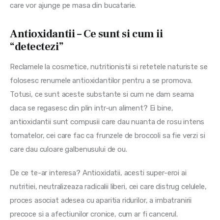
care vor ajunge pe masa din bucatarie.
Antioxidantii – Ce sunt si cum ii
“detectezi”
Reclamele la cosmetice, nutritionistii si retetele naturiste se 
folosesc renumele antioxidantilor pentru a se promova. 
Totusi, ce sunt aceste substante si cum ne dam seama 
daca se regasesc din plin intr-un aliment? Ei bine, 
antioxidantii sunt compusii care dau nuanta de rosu intens 
tomatelor, cei care fac ca frunzele de broccoli sa fie verzi si 
care dau culoare galbenusului de ou.
De ce te-ar interesa? Antioxidatii, acesti super-eroi ai 
nutritiei, neutralizeaza radicalii liberi, cei care distrug celulele, 
proces asociat adesea cu aparitia ridurilor, a imbatranirii 
precoce si a afectiunilor cronice, cum ar fi cancerul.