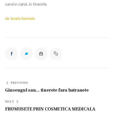
cand in cand, in tinerete.
de Ionela Samoila
Navigare
PREVIOUS
în
Ginsengul sau… tinerete fara batranete
articole
NEXT
FRUMUSETE PRIN COSMETICA MEDICALA