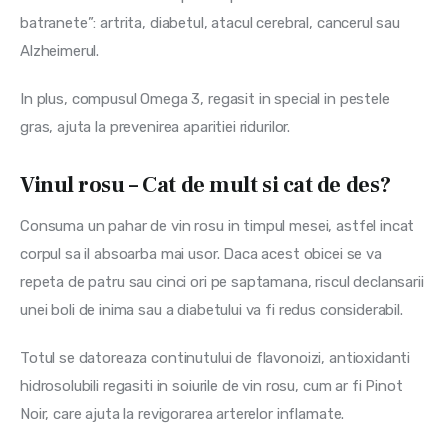
batranete”: artrita, diabetul, atacul cerebral, cancerul sau 
Alzheimerul.
In plus, compusul Omega 3, regasit in special in pestele 
gras, ajuta la prevenirea aparitiei ridurilor.
Vinul rosu – Cat de mult si cat de des?
Consuma un pahar de vin rosu in timpul mesei, astfel incat 
corpul sa il absoarba mai usor. Daca acest obicei se va 
repeta de patru sau cinci ori pe saptamana, riscul declansarii 
unei boli de inima sau a diabetului va fi redus considerabil.
Totul se datoreaza continutului de flavonoizi, antioxidanti 
hidrosolubili regasiti in soiurile de vin rosu, cum ar fi Pinot 
Noir, care ajuta la revigorarea arterelor inflamate.