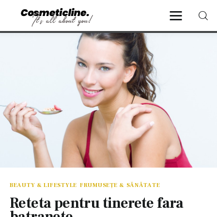
CosmeticLine.
It's all about you!
Frumusețe & Sănătate
Beauty & LifeStyle
Cosmetică Medicală
Anti Aging Medicine
BEAUTY & LIFESTYLE
FRUMUSEȚE & SĂNĂTATE
Reteta pentru tinerete fara
batranete