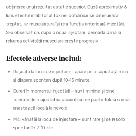
obținerea unui rezultat estetic superior. După aproximativ 6
luni, efectul inhibitor al toxinei botulinice se diminuează
treptat, iar musculatura își reia funcția anterioară injectării.
S-a observat că, după o nouă injectare, perioada până la
reluarea activității musculare crește progresiv.
Efectele adverse includ:
Roșeață la locul de injectare – apare pe o suprafață mică
și dispare spontan după 10-15 minute.
Dureri în momentul injectării – sunt minime și bine
tolerate de majoritatea pacienților; se poate folosi cremă
anestezică locală la nevoie.
Mici vânătăi la locul de injectare – sunt rare și se resorb
spontan în 7-10 zile.