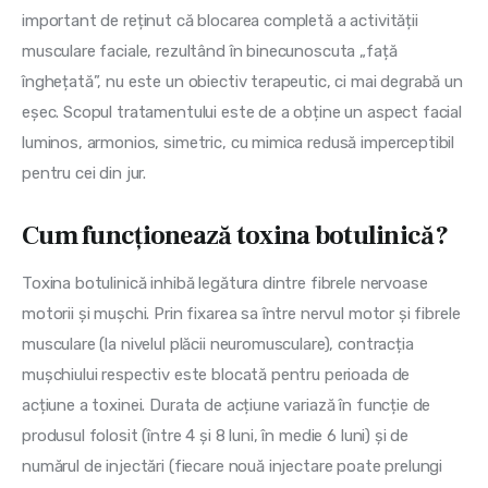
important de reținut că blocarea completă a activității
musculare faciale, rezultând în binecunoscuta „față
înghețată”, nu este un obiectiv terapeutic, ci mai degrabă un
eșec. Scopul tratamentului este de a obține un aspect facial
luminos, armonios, simetric, cu mimica redusă imperceptibil
pentru cei din jur.
Cum funcționează toxina botulinică?
Toxina botulinică inhibă legătura dintre fibrele nervoase
motorii și mușchi. Prin fixarea sa între nervul motor și fibrele
musculare (la nivelul plăcii neuromusculare), contracția
mușchiului respectiv este blocată pentru perioada de
acțiune a toxinei. Durata de acțiune variază în funcție de
produsul folosit (între 4 și 8 luni, în medie 6 luni) și de
numărul de injectări (fiecare nouă injectare poate prelungi