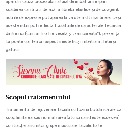
apar din cauza procesului natural de îmbătrânire (prin 
scăderea cantității de apă, a fibrelor elastice și de colagen), 
ridurile de expresie pot apărea la vârste mult mai tinere. Deși 
aceste riduri pot reflecta trăsăturile de caracter ale fiecăruia 
dintre noi (cum ar fi o fire veselă și „zâmbăreață”), prezența 
lor poate conferi un aspect inestetic și îmbătrânit feței și 
gâtului.
Scopul tratamentului
Tratamentul de rejuvenare facială cu toxina botulinică are ca
scop limitarea sau normalizarea (atunci când este excesivă)
contracției anumitor grupe musculare faciale. Este