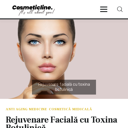
CosmeticLine.
It's all about you!
Frumusețe & Sănătate
Beauty & LifeStyle
Cosmetică Medicală
Anti Aging Medicine
ANTI AGING MEDICINE
COSMETICĂ MEDICALĂ
Rejuvenare Facială cu Toxina
Botulinică