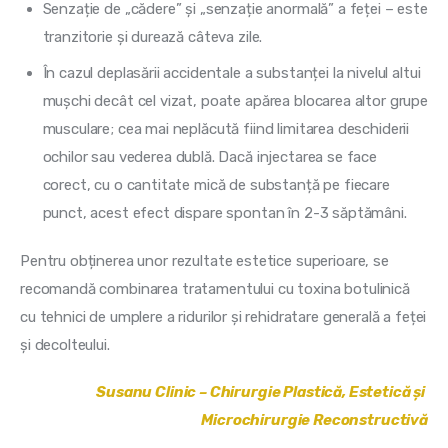
Senzație de „cădere” și „senzație anormală” a feței – este
tranzitorie și durează câteva zile.
În cazul deplasării accidentale a substanței la nivelul altui
mușchi decât cel vizat, poate apărea blocarea altor grupe
musculare; cea mai neplăcută fiind limitarea deschiderii
ochilor sau vederea dublă. Dacă injectarea se face
corect, cu o cantitate mică de substanță pe fiecare
punct, acest efect dispare spontan în 2-3 săptămâni.
Pentru obținerea unor rezultate estetice superioare, se
recomandă combinarea tratamentului cu toxina botulinică
cu tehnici de umplere a ridurilor și rehidratare generală a feței
și decolteului.
Susanu Clinic – Chirurgie Plastică, Estetică și 
Microchirurgie Reconstructivă