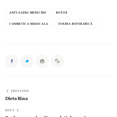
ANTI AGING MEDICINE
BOTOX
COSMETICA MEDICALA
TOXINA BOTULINICĂ
Navigare
PREVIOUS
în
Dieta Rina
articole
NEXT