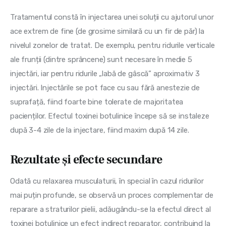
Tratamentul constă în injectarea unei soluții cu ajutorul unor
ace extrem de fine (de grosime similară cu un fir de păr) la
nivelul zonelor de tratat. De exemplu, pentru ridurile verticale
ale frunții (dintre sprâncene) sunt necesare în medie 5
injectări, iar pentru ridurile „labă de gâscă” aproximativ 3
injectări. Injectările se pot face cu sau fără anestezie de
suprafață, fiind foarte bine tolerate de majoritatea
pacienților. Efectul toxinei botulinice începe să se instaleze
după 3-4 zile de la injectare, fiind maxim după 14 zile.
Rezultate și efecte secundare
Odată cu relaxarea musculaturii, în special în cazul ridurilor
mai puțin profunde, se observă un proces complementar de
reparare a straturilor pielii, adăugându-se la efectul direct al
toxinei botulinice un efect indirect reparator, contribuind la