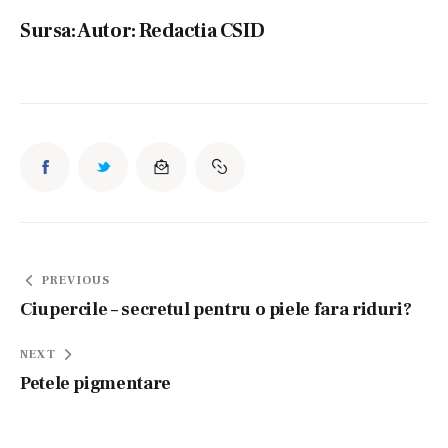
Sursa:
Autor: Redactia CSID
Navigare
PREVIOUS
în
Ciupercile – secretul pentru o piele fara riduri?
articole
NEXT
Petele pigmentare