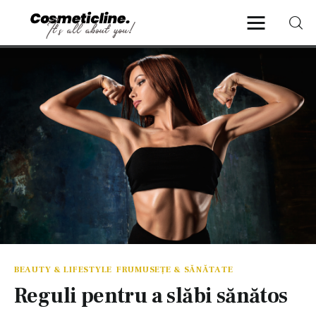
CosmeticLine.
It's all about you!
Frumusețe & Sănătate
Beauty & LifeStyle
Cosmetică Medicală
Anti Aging Medicine
BEAUTY & LIFESTYLE
FRUMUSEȚE & SĂNĂTATE
Reguli pentru a slăbi sănătos