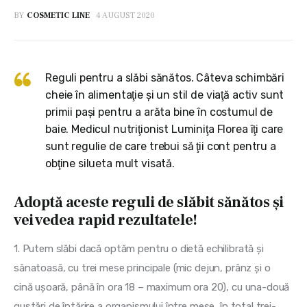
BY
COSMETIC LINE
4 AUGUST 2020
Reguli pentru a slăbi sănătos. Câteva schimbări
cheie în alimentaţie şi un stil de viaţă activ sunt
primii paşi pentru a arăta bine în costumul de
baie. Medicul nutriţionist Luminiţa Florea îţi care
sunt regulie de care trebui să ţii cont pentru a
obţine silueta mult visată.
Adoptă aceste reguli de slăbit sănătos şi
vei vedea rapid rezultatele!
1. Putem slăbi dacă optăm pentru o dietă echilibrată şi 
sănatoasă, cu trei mese principale (mic dejun, prânz şi o 
cină uşoară, până în ora 18 – maximum ora 20), cu una-două 
gustări de întărire a organismului între mese, în total trei-