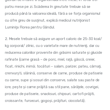
patru mese pe zi. Scăderea în greutate trebuie să se 
producă până la valoarea ideală, fără a se forţa organismul 
cu cifre greu de susţinut, explică medicul nutriţionist 
Luminiţa Florea pentru Gândul.
2. Mesele trebuie să asigure un aport caloric de 25-30 kcal/ 
kg corporal/ zilnic, cu o varietate mare de nutrienţi, dar cu 
reducerea caloriilor provenite din grăsimi saturate şi glucide 
rafinate (carne grasă – de porc, miel, raţă, gâscă, creier, 
ficat, rinichi, inimă; tocături – salam, parizer, pateu, cârnaţi, 
crenvurşti, slănină, conserve de carne, produse de patiserie 
cu carne, supe şi sosuri din conserve, salate sau paste de 
icre, peşte şi carne prăjită sau stil pane, sărăţele, covrigei, 
produse de patiserie, snacksuri, chipsuri, cartofi prăjiti, 
croissante, fursecuri, gogoşi, prăjituri, ciocolată);