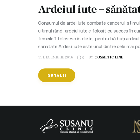
Ardeiul iute – sănăta
Consumul de ardei iute combate cancerul, stimule
ultimul rând, ardeiul iute e folosit cu succes în cu
femeile îl folosesc în diete, pentru bărbați ardeiu
sănătate Ardeiul iute este unul dintre cele mai po
11 DECEMBRIE 2016
BY
COSMETIC LINE
0
DETALII