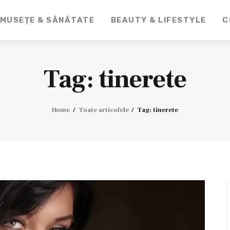
MUSEȚE & SĂNĂTATE
BEAUTY & LIFESTYLE
C
CosmeticLine.
It's all about you!
Tag: tinerete
Home
Toate articolele
Tag: tinerete