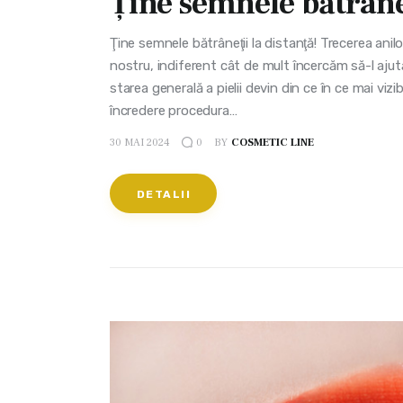
Ţine semnele bătrâneţ
Ţine semnele bătrâneţii la distanţă! Trecerea anilo
nostru, indiferent cât de mult încercăm să-l ajut
starea generală a pielii devin din ce în ce mai viz
încredere procedura…
30 MAI 2024
BY
COSMETIC LINE
0
DETALII