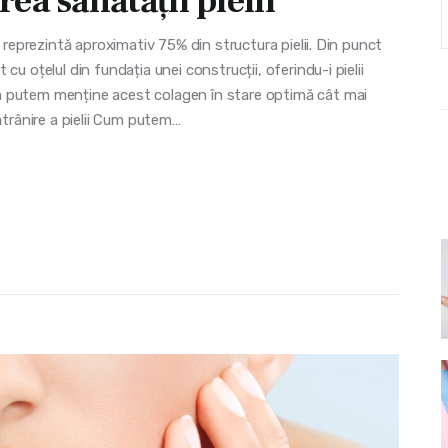
ea sănătății pielii
l reprezintă aproximativ 75% din structura pielii. Din punct
u oțelul din fundația unei construcții, oferindu-i pielii
m putem menține acest colagen în stare optimă cât mai
ătrânire a pielii Cum putem…