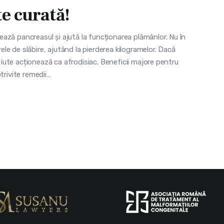
te curată!
ază pancreasul și ajută la funcționarea plămânlor. Nu în
rele de slăbire, ajutând la pierderea kilogramelor. Dacă
l iute acționează ca afrodisiac. Beneficii majore pentru
trivite remedii…