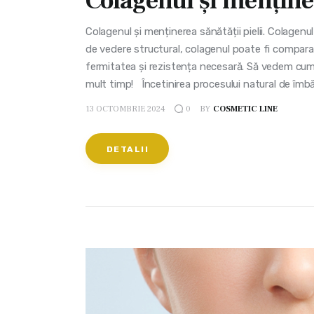
Colagenul și menținer
Colagenul și menținerea sănătății pielii. Colagenu
de vedere structural, colagenul poate fi comparat c
fermitatea și rezistența necesară. Să vedem cu
mult timp! Încetinirea procesului natural de îmb
13 OCTOMBRIE 2024
BY
COSMETIC LINE
0
DETALII