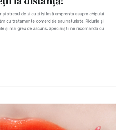
ii la distanţă!
r și stresul de zi cu zi își lasă amprenta asupra chipului
ăm cu tratamente comerciale sau naturiste. Ridurile și
ibile și mai greu de ascuns. Specialiștii ne recomandă cu