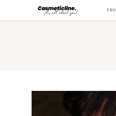
Frumusețe & Sănătate
FRU
Beauty & LifeStyle
Cosmetică Medicală
Anti Aging Medicine