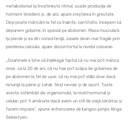
metabolismul îşi încetineşte ritmul, scade producţia de 
hormoni tiroidieni şi, de aici, apare creşterea în greutate. 
Deşi poate mâncăm la fel ca înainte, cantitativ, începem să 
depunem grăsime, în special pe abdomen. Masa musculară 
îşi pierde şi ea din consistenţă, oasele devin mai fragile prin 
pierderea calciului, apare disconfortul la nivelul coloanei.
„Doamnele e bine să înţeleagă faptul că nu mai pot mânca 
orice, ca la 20 de ani, că nu mai pot scăpa de grăsimea de 
pe abdomen la fel de uşor, că nu mai pot slăbi doar dacă 
renunţă la pâine şi zahăr, fiind nevoie şi de sport. Toate 
aceste schimbări ale organismului, la nivel hormonal şi 
celular, pot fi amânate dacă avem un stil de viaţă sănătos şi 
facem mişcare”, spune antrenoarea de kangoo jumps Kinga 
Sebestyen.