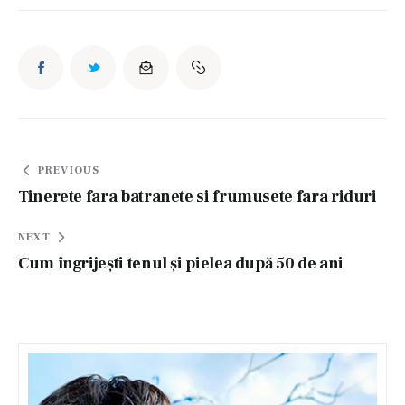
Navigare
PREVIOUS
în
Tinerete fara batranete si frumusete fara riduri
articole
NEXT
Cum îngrijești tenul și pielea după 50 de ani