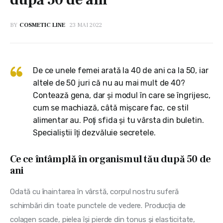
BY
COSMETIC LINE
23 MAI 2022
De ce unele femei arată la 40 de ani ca la 50, iar
altele de 50 juri că nu au mai mult de 40?
Contează gena, dar şi modul în care se îngrijesc,
cum se machiază, câtă mişcare fac, ce stil
alimentar au. Poţi sfida şi tu vârsta din buletin.
Specialiştii îţi dezvăluie secretele.
Ce ce întâmplă în organismul tău după 50 de
ani
Odată cu înaintarea în vârstă, corpul nostru suferă 
schimbări din toate punctele de vedere. Producţia de 
colagen scade, pielea îşi pierde din tonus şi elasticitate, 