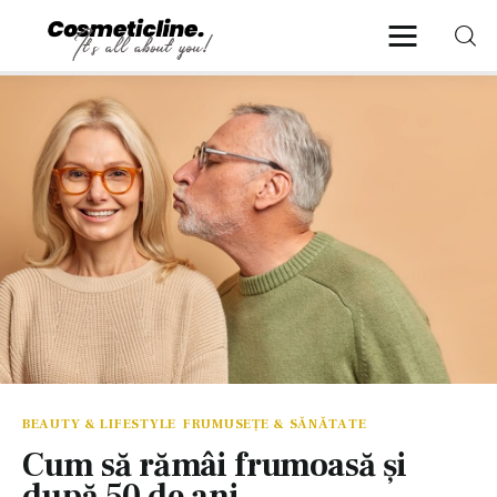
CosmeticLine.
It's all about you!
Frumusețe & Sănătate
Beauty & LifeStyle
Cosmetică Medicală
Anti Aging Medicine
BEAUTY & LIFESTYLE
FRUMUSEȚE & SĂNĂTATE
Cum să rămâi frumoasă şi
după 50 de ani