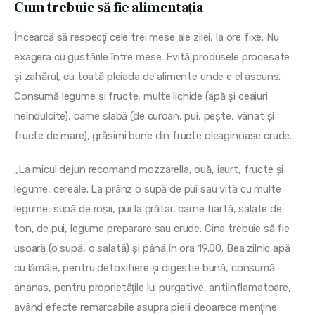
Cum trebuie să fie alimentaţia
Încearcă să respecţi cele trei mese ale zilei, la ore fixe. Nu 
exagera cu gustările între mese. Evită produsele procesate 
şi zahărul, cu toată pleiada de alimente unde e el ascuns. 
Consumă legume şi fructe, multe lichide (apă şi ceaiuri 
neîndulcite), carne slabă (de curcan, pui, peşte, vânat şi 
fructe de mare), grăsimi bune din fructe oleaginoase crude.
„La micul dejun recomand mozzarella, ouă, iaurt, fructe şi 
legume, cereale. La prânz o supă de pui sau vită cu multe 
legume, supă de roşii, pui la grătar, carne fiartă, salate de 
ton, de pui, legume preparare sau crude. Cina trebuie să fie 
uşoară (o supă, o salată) şi până în ora 19.00. Bea zilnic apă 
cu lămâie, pentru detoxifiere şi digestie bună, consumă 
ananas, pentru proprietăţile lui purgative, antiinflamatoare, 
având efecte remarcabile asupra pielii deoarece menţine 