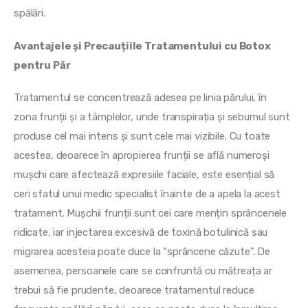
spălări.
Avantajele și Precauțiile Tratamentului cu Botox 
pentru Păr
Tratamentul se concentrează adesea pe linia părului, în 
zona frunții și a tâmplelor, unde transpirația și sebumul sunt 
produse cel mai intens și sunt cele mai vizibile. Cu toate 
acestea, deoarece în apropierea frunții se află numeroși 
mușchi care afectează expresiile faciale, este esențial să 
ceri sfatul unui medic specialist înainte de a apela la acest 
tratament. Mușchii frunții sunt cei care mențin sprâncenele 
ridicate, iar injectarea excesivă de toxină botulinică sau 
migrarea acesteia poate duce la “sprâncene căzute”. De 
asemenea, persoanele care se confruntă cu mătreața ar 
trebui să fie prudente, deoarece tratamentul reduce 