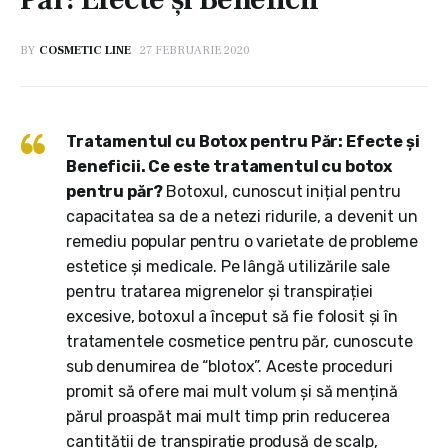
BY
COSMETIC LINE
27 FEBRUARIE 2020
Tratamentul cu Botox pentru Păr: Efecte și
Beneficii. Ce este tratamentul cu botox
pentru păr?
Botoxul, cunoscut inițial pentru
capacitatea sa de a netezi ridurile, a devenit un
remediu popular pentru o varietate de probleme
estetice și medicale. Pe lângă utilizările sale
pentru tratarea migrenelor și transpirației
excesive, botoxul a început să fie folosit și în
tratamentele cosmetice pentru păr, cunoscute
sub denumirea de “blotox”. Aceste proceduri
promit să ofere mai mult volum și să mențină
părul proaspăt mai mult timp prin reducerea
cantității de transpirație produsă de scalp,