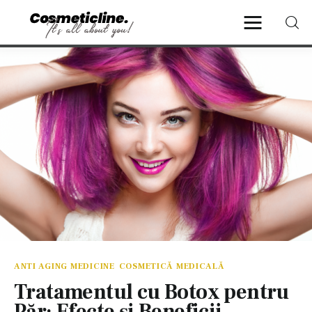
CosmeticLine.
It's all about you!
Frumusețe & Sănătate
Beauty & LifeStyle
Cosmetică Medicală
Anti Aging Medicine
ANTI AGING MEDICINE
COSMETICĂ MEDICALĂ
Tratamentul cu Botox pentru
Păr: Efecte și Beneficii