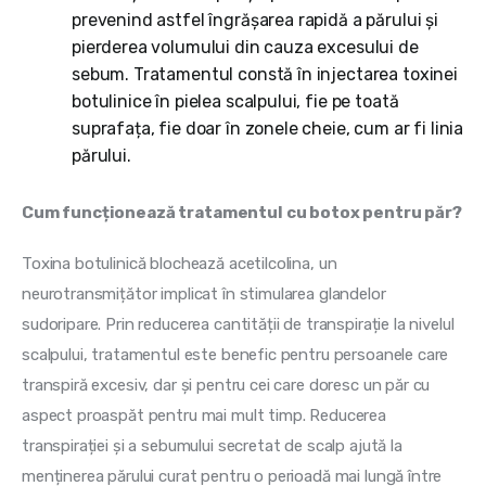
prevenind astfel îngrășarea rapidă a părului și
pierderea volumului din cauza excesului de
sebum. Tratamentul constă în injectarea toxinei
botulinice în pielea scalpului, fie pe toată
suprafața, fie doar în zonele cheie, cum ar fi linia
părului.
Cum funcționează tratamentul cu botox pentru păr?
Toxina botulinică blochează acetilcolina, un 
neurotransmițător implicat în stimularea glandelor 
sudoripare. Prin reducerea cantității de transpirație la nivelul 
scalpului, tratamentul este benefic pentru persoanele care 
transpiră excesiv, dar și pentru cei care doresc un păr cu 
aspect proaspăt pentru mai mult timp. Reducerea 
transpirației și a sebumului secretat de scalp ajută la 
menținerea părului curat pentru o perioadă mai lungă între 