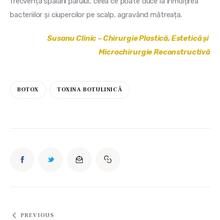
frecvența spălării părului, ceea ce poate duce la înmulțirea 
bacteriilor și ciupercilor pe scalp, agravând mătreața.
Susanu Clinic – Chirurgie Plastică, Estetică și 
Microchirurgie Reconstructivă
BOTOX
TOXINA BOTULINICĂ
Navigare
PREVIOUS