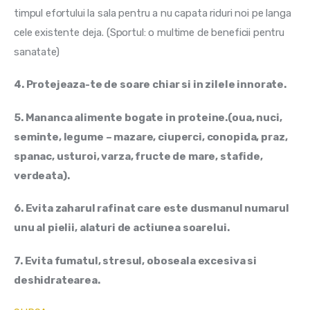
timpul efortului la sala pentru a nu capata riduri noi pe langa 
cele existente deja. (Sportul: o multime de beneficii pentru 
sanatate)
4. Protejeaza-te de soare chiar si in zilele innorate.
5. Mananca alimente bogate in proteine.(oua, nuci, 
seminte, legume – mazare, ciuperci, conopida, praz, 
spanac, usturoi, varza, fructe de mare, stafide, 
verdeata).
6. Evita zaharul rafinat care este dusmanul numarul 
unu al pielii, alaturi de actiunea soarelui.
7. Evita fumatul, stresul, oboseala excesiva si 
deshidratearea.