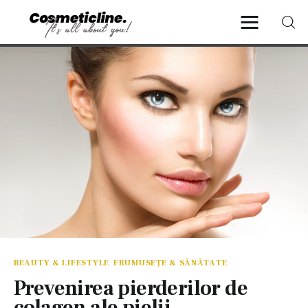
CosmeticLine.
It's all about you!
Frumusețe & Sănătate
Beauty & LifeStyle
Cosmetică Medicală
Anti Aging Medicine
BEAUTY & LIFESTYLE
FRUMUSEȚE & SĂNĂTATE
Prevenirea pierderilor de
colagen ale pielii