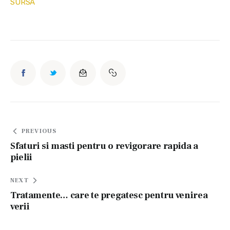
SURSA
Navigare
PREVIOUS
în
Sfaturi si masti pentru o revigorare rapida a
pielii
articole
NEXT
Tratamente… care te pregatesc pentru venirea
verii