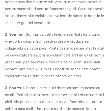
doar cateva dintre alimentele verzi cu numeroase beneficii 
pentru sanatate si pentru frumusetea pielii. Secretul consta 
intr-o alimentatie variata care va include alimente bogate in 
fibre si in grasimi nesaturate.
2. Somnul. 
 Somnul de calitate este esential atunci cand 
vine vorba despre frumusete si despre producerea 
colagenului de catre piele. Poate ca nimic nu are afecte atat 
de devastatoare asupra modului in care aratam ca un somn 
prost sau lipsa acestuia. Productia de colagen isi are orele 
de varf intre orele 21 si miezul noptii de aceea este foarte 
important sa te culci in acest interval de timp.
3. Sportul. 
 Sportul este la fel de important impreuna cu 
ceilalti factori pentru mentinerea elasticitatii si luminozitatii 
pielii. Alege insa un sport in care nu vei face miscari care te 
solicita prea mult. Urmareste cu atentie muschii fetei in 