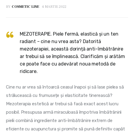
BY
COSMETIC LINE
4 MARTIE 2022
MEZOTERAPIE. Piele fermă, elastică și un ten
radiant – cine nu vrea asta? Datorită
mezoterapiei, această dorință anti-îmbătrânire
ar trebui să se împlinească. Clarificăm și arătăm
ce poate face cu adevărat noua metodă de
ridicare.
Cine nu ar vrea să întoarcă ceasul înapoi și să lase pielea să 
strălucească cu frumusețe și elasticitate tinerească? 
Mezoterapia estetică ar trebui să facă exact acest lucru 
posibil. Presupusa armă miraculoasă împotriva îmbătrânirii 
pielii combină ingrediente anti-îmbătrânire extrem de 
eficiente cu acupunctura și promite să pună definitiv capăt 