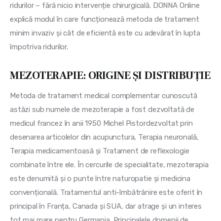
ridurilor – fără nicio intervenție chirurgicală. DONNA Online 
explică modul în care funcționează metoda de tratament 
minim invaziv și cât de eficientă este cu adevărat în lupta 
împotriva ridurilor.
MEZOTERAPIE: ORIGINE ȘI DISTRIBUȚIE
Metoda de tratament medical complementar cunoscută 
astăzi sub numele de mezoterapie a fost dezvoltată de 
medicul francez în anii 1950 Michel Pistordezvoltat prin 
desenarea articolelor din acupunctura, Terapia neuronală, 
Terapia medicamentoasă și Tratament de reflexologie 
combinate între ele. În cercurile de specialitate, mezoterapia 
este denumită și o punte între naturopatie și medicina 
convențională. Tratamentul anti-îmbătrânire este oferit în 
principal în Franța, Canada și SUA, dar atrage și un interes 
tot mai mare pentru Germania. Principalele domenii de 