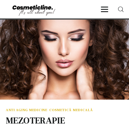
CosmeticLine.
It's all about you!
Frumusețe & Sănătate
Beauty & LifeStyle
Cosmetică Medicală
Anti Aging Medicine
ANTI AGING MEDICINE
COSMETICĂ MEDICALĂ
MEZOTERAPIE