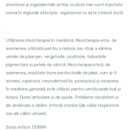
anestezie și ingredientele active cu doze mici sunt injectate 
numai în regiunile afectate, organismul nu este stresat inutil.
.
Utilizarea mezoterapiei în medicină. Mezoterapia este, de 
asemenea, utilizată pentru a reduce sau chiar a elimina 
venele de păianjen, vergeturile, cicatricile, tulburările 
pigmentare și petele de vârstă. Mezoterapia oferă, de 
asemenea, rezultate bune pentru bolile de piele, cum ar fi 
acneea, cuperoza, neurodermatita, psoriazisul și rozaceea. 
În medicina generală este utilizat pentru următoarele boli și 
leziuni: Dureri articulare și de spate; Probleme circulatorii și 
de vindecare a rănilor; Infecții cronice (ale căilor respiratorii 
sau ale căilor urinare)…
Sursa articol: DONNA