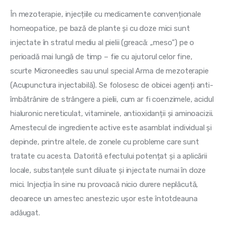
În mezoterapie, injecțiile cu medicamente convenționale 
homeopatice, pe bază de plante și cu doze mici sunt 
injectate în stratul mediu al pielii (greacă: „meso”) pe o 
perioadă mai lungă de timp – fie cu ajutorul celor fine, 
scurte Microneedles sau unul special Arma de mezoterapie 
(Acupunctura injectabilă). Se folosesc de obicei agenți anti-
îmbătrânire de strângere a pielii, cum ar fi coenzimele, acidul 
hialuronic nereticulat, vitaminele, antioxidanții și aminoacizii. 
Amestecul de ingrediente active este asamblat individual și 
depinde, printre altele, de zonele cu probleme care sunt 
tratate cu acesta. Datorită efectului potențat și a aplicării 
locale, substanțele sunt diluate și injectate numai în doze 
mici. Injecția în sine nu provoacă nicio durere neplăcută, 
deoarece un amestec anestezic ușor este întotdeauna 
adăugat.