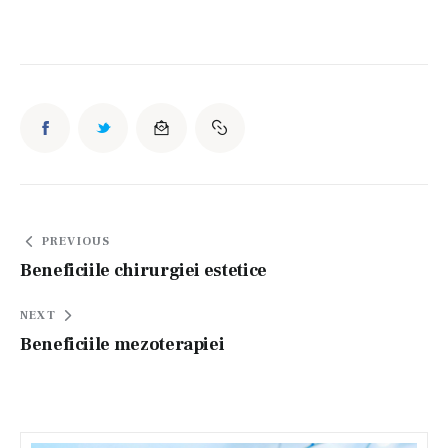
Navigare
PREVIOUS
în
Beneficiile chirurgiei estetice
articole
NEXT
Beneficiile mezoterapiei