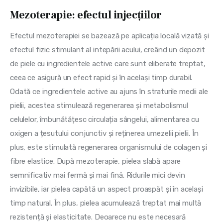
Mezoterapie: efectul injecțiilor
Efectul mezoterapiei se bazează pe aplicația locală vizată și 
efectul fizic stimulant al intepării acului, creând un depozit 
de piele cu ingredientele active care sunt eliberate treptat, 
ceea ce asigură un efect rapid și în același timp durabil. 
Odată ce ingredientele active au ajuns în straturile medii ale 
pielii, acestea stimulează regenerarea și metabolismul 
celulelor, îmbunătățesc circulația sângelui, alimentarea cu 
oxigen a țesutului conjunctiv și reținerea umezelii pielii. În 
plus, este stimulată regenerarea organismului de colagen și 
fibre elastice. După mezoterapie, pielea slabă apare 
semnificativ mai fermă și mai fină. Ridurile mici devin 
invizibile, iar pielea capătă un aspect proaspăt și în același 
timp natural. În plus, pielea acumulează treptat mai multă 
rezistență și elasticitate. Deoarece nu este necesară 