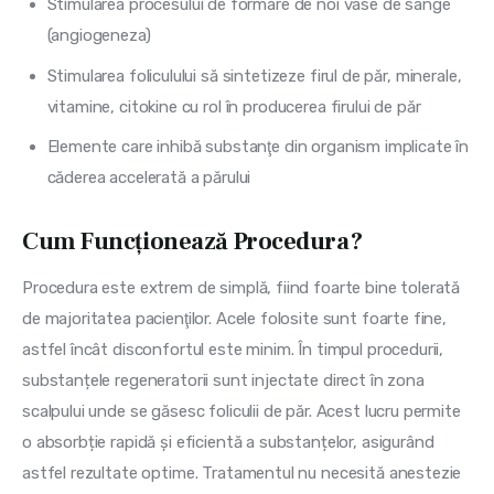
Stimularea procesului de formare de noi vase de sânge
(angiogeneza)
Stimularea foliculului să sintetizeze firul de păr, minerale,
vitamine, citokine cu rol în producerea firului de păr
Elemente care inhibă substanţe din organism implicate în
căderea accelerată a părului
Cum Funcționează Procedura?
Procedura este extrem de simplă, fiind foarte bine tolerată 
de majoritatea pacienţilor. Acele folosite sunt foarte fine, 
astfel încât disconfortul este minim. În timpul procedurii, 
substanțele regeneratorii sunt injectate direct în zona 
scalpului unde se găsesc foliculii de păr. Acest lucru permite 
o absorbție rapidă și eficientă a substanțelor, asigurând 
astfel rezultate optime. Tratamentul nu necesită anestezie 