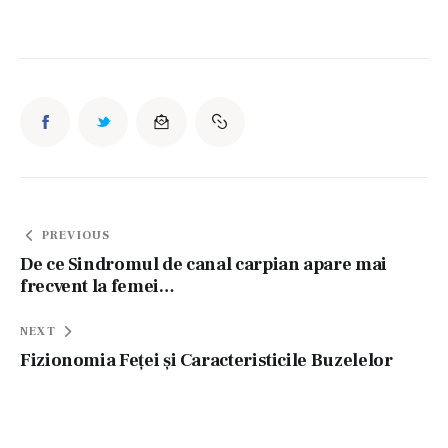
Navigare
PREVIOUS
în
De ce Sindromul de canal carpian apare mai
frecvent la femei…
articole
NEXT
Fizionomia Feței și Caracteristicile Buzelelor