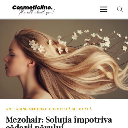
CosmeticLine.
It's all about you!
Frumusețe & Sănătate
Beauty & LifeStyle
Cosmetică Medicală
Anti Aging Medicine
ANTI AGING MEDICINE
COSMETICĂ MEDICALĂ
Mezohair: Soluția împotriva
căderii părului