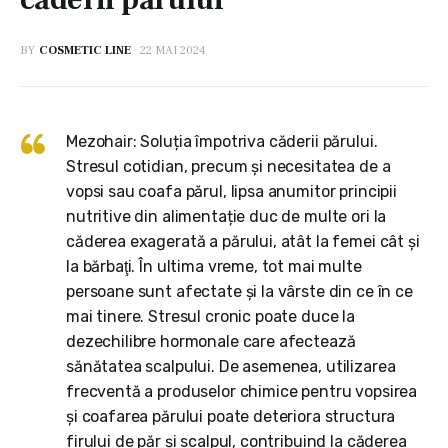
BY
COSMETIC LINE
22 MAI 2024
Mezohair: Soluția împotriva căderii părului.
Stresul cotidian, precum şi necesitatea de a
vopsi sau coafa părul, lipsa anumitor principii
nutritive din alimentație duc de multe ori la
căderea exagerată a părului, atât la femei cât şi
la bărbaţi. În ultima vreme, tot mai multe
persoane sunt afectate şi la vârste din ce în ce
mai tinere. Stresul cronic poate duce la
dezechilibre hormonale care afectează
sănătatea scalpului. De asemenea, utilizarea
frecventă a produselor chimice pentru vopsirea
și coafarea părului poate deteriora structura
firului de păr și scalpul, contribuind la căderea