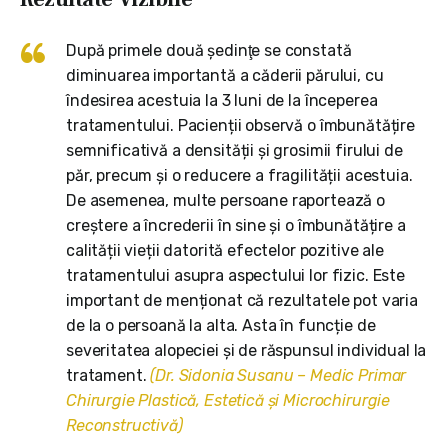
După primele două şedinţe se constată
diminuarea importantă a căderii părului, cu
îndesirea acestuia la 3 luni de la începerea
tratamentului. Pacienții observă o îmbunătățire
semnificativă a densității și grosimii firului de
păr, precum și o reducere a fragilității acestuia.
De asemenea, multe persoane raportează o
creștere a încrederii în sine și o îmbunătățire a
calității vieții datorită efectelor pozitive ale
tratamentului asupra aspectului lor fizic. Este
important de menționat că rezultatele pot varia
de la o persoană la alta. Asta în funcție de
severitatea alopeciei și de răspunsul individual la
tratament.
(Dr. Sidonia Susanu – Medic Primar
Chirurgie Plastică, Estetică şi Microchirurgie
Reconstructivă)