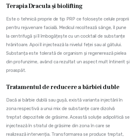
Terapia Dracula și biolifting
Este o tehnică proprie de tip PRP ce folosește celule proprii 
pentru rejuvenare facială. Medicul recoltează sânge, îl pune 
la centrifugă și îl îmbogățește cu un cocktail de substanțe 
hrănitoare. Apoi îl injectează la nivelul feței sau al gâtului. 
Substanța este tolerată de organism și regenerează pielea 
din profunzime, având ca rezultat un aspect mult întinerit și 
proaspăt.
Tratamentul de reducere a bărbiei duble
Dacă ai bărbie dublă sau gușă, există varianta injectării în 
zona respectivă a unui mix de substanțe care dizolvă 
treptat depozitele de grăsime. Această soluție adipolitică se 
injectează în stratul de grăsime din zona în care se 
realizează intervenția. Transformarea se produce treptat, 