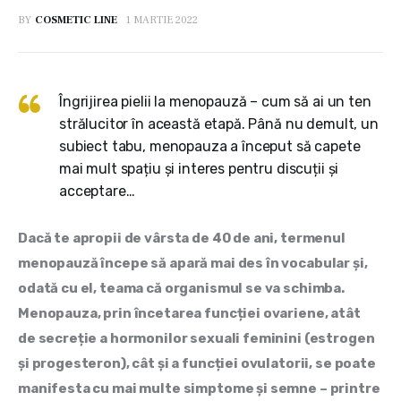
BY
COSMETIC LINE
1 MARTIE 2022
Îngrijirea pielii la menopauză – cum să ai un ten
strălucitor în această etapă. Până nu demult, un
subiect tabu, menopauza a început să capete
mai mult spațiu și interes pentru discuții și
acceptare…
Dacă te apropii de vârsta de 40 de ani, termenul 
menopauză începe să apară mai des în vocabular și, 
odată cu el, teama că organismul se va schimba. 
Menopauza, prin încetarea funcției ovariene, atât 
de secreție a hormonilor sexuali feminini (estrogen 
și progesteron), cât și a funcției ovulatorii, se poate 
manifesta cu mai multe simptome și semne – printre 