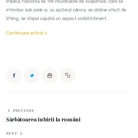
implică folosirea de fire resorbabile de suspensie, care se 
introduc sub piele și, cu ajutorul cărora, se obține efect de 
lifting, iar chipul capătă un aspect vizibil întinerit…
Continuare articol »
Navigare
PREVIOUS
în
Sărbătoarea iubirii la români
articole
NEXT