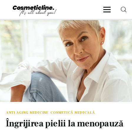
CosmeticLine.
It's all about you!
Frumusețe & Sănătate
Beauty & LifeStyle
Cosmetică Medicală
Anti Aging Medicine
ANTI AGING MEDICINE
COSMETICĂ MEDICALĂ
Îngrijirea pielii la menopauză