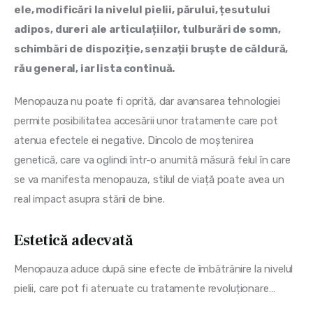
ele, modificări la nivelul pielii, părului, țesutului 
adipos, dureri ale articulațiilor, tulburări de somn, 
schimbări de dispoziție, senzații bruște de căldură, 
rău general, iar lista continuă.
Menopauza nu poate fi oprită, dar avansarea tehnologiei 
permite posibilitatea accesării unor tratamente care pot 
atenua efectele ei negative. Dincolo de moștenirea 
genetică, care va oglindi într-o anumită măsură felul în care 
se va manifesta menopauza, stilul de viață poate avea un 
real impact asupra stării de bine.
Estetică adecvată
Menopauza aduce după sine efecte de îmbătrânire la nivelul 
pielii, care pot fi atenuate cu tratamente revoluționare…