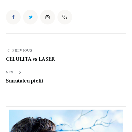
Navigare
PREVIOUS
în
CELULITA vs LASER
articole
NEXT
Sanatatea pielii