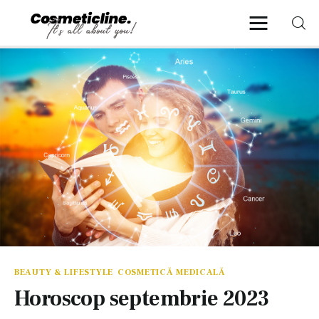
CosmeticLine.
It's all about you!
Frumusețe & Sănătate
Beauty & LifeStyle
Cosmetică Medicală
Anti Aging Medicine
BEAUTY & LIFESTYLE
COSMETICĂ MEDICALĂ
Horoscop septembrie 2023