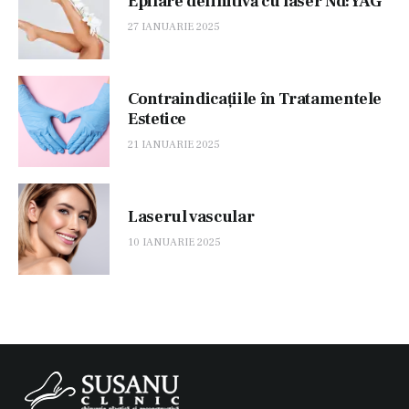
Epilare definitivă cu laser Nd:YAG
27 IANUARIE 2025
Contraindicațiile în Tratamentele
Estetice
21 IANUARIE 2025
Laserul vascular
10 IANUARIE 2025