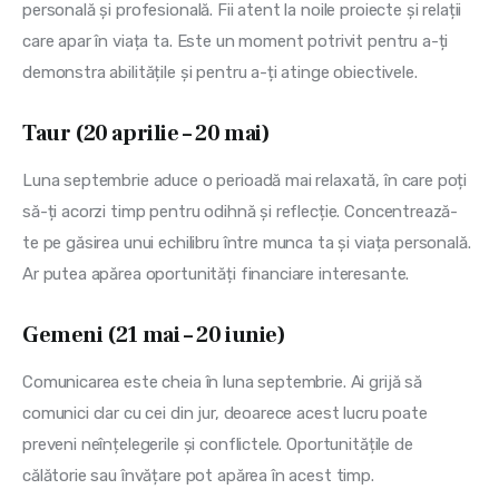
personală și profesională. Fii atent la noile proiecte și relații 
care apar în viața ta. Este un moment potrivit pentru a-ți 
demonstra abilitățile și pentru a-ți atinge obiectivele.
Taur (20 aprilie – 20 mai)
Luna septembrie aduce o perioadă mai relaxată, în care poți 
să-ți acorzi timp pentru odihnă și reflecție. Concentrează-
te pe găsirea unui echilibru între munca ta și viața personală. 
Ar putea apărea oportunități financiare interesante.
Gemeni (21 mai – 20 iunie)
Comunicarea este cheia în luna septembrie. Ai grijă să 
comunici clar cu cei din jur, deoarece acest lucru poate 
preveni neînțelegerile și conflictele. Oportunitățile de 
călătorie sau învățare pot apărea în acest timp.