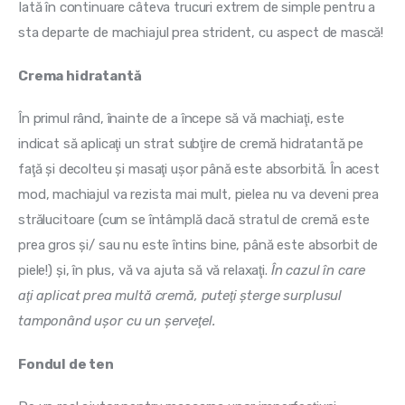
Iată în continuare câteva trucuri extrem de simple pentru a 
sta departe de machiajul prea strident, cu aspect de mască!
Crema hidratantă
În primul rând, înainte de a începe să vă machiaţi, este 
indicat să aplicaţi un strat subţire de cremă hidratantă pe 
faţă şi decolteu şi masaţi uşor până este absorbită. În acest 
mod, machiajul va rezista mai mult, pielea nu va deveni prea 
strălucitoare (cum se întâmplă dacă stratul de cremă este 
prea gros şi/ sau nu este întins bine, până este absorbit de 
piele!) şi, în plus, vă va ajuta să vă relaxaţi. 
În cazul în care 
aţi aplicat prea multă cremă, puteţi şterge surplusul 
tamponând uşor cu un şerveţel. 
Fondul de ten