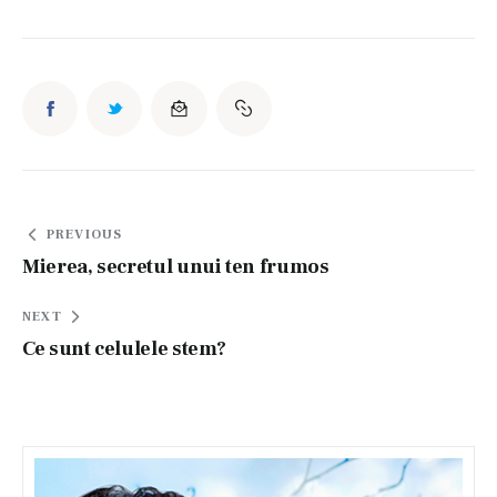
Navigare
PREVIOUS
în
Mierea, secretul unui ten frumos
articole
NEXT
Ce sunt celulele stem?