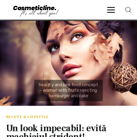
CosmeticLine.
It's all about you!
Frumusețe & Sănătate
Beauty & LifeStyle
Cosmetică Medicală
Anti Aging Medicine
BEAUTY & LIFESTYLE
Un look impecabil: evită
machiajul strident!