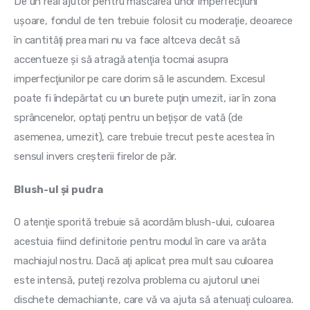
De un real ajutor pentru mascarea unor imperfecţiuni 
uşoare, fondul de ten trebuie folosit cu moderaţie, deoarece 
în cantităţi prea mari nu va face altceva decât să 
accentueze şi să atragă atenţia tocmai asupra 
imperfecţiunilor pe care dorim să le ascundem. Excesul 
poate fi îndepărtat cu un burete puţin umezit, iar în zona 
sprâncenelor, optaţi pentru un beţişor de vată (de 
asemenea, umezit), care trebuie trecut peste acestea în 
sensul invers creşterii firelor de păr.
Blush-ul şi pudra
O atenţie sporită trebuie să acordăm blush-ului, culoarea 
acestuia fiind definitorie pentru modul în care va arăta 
machiajul nostru. Dacă aţi aplicat prea mult sau culoarea 
este intensă, puteţi rezolva problema cu ajutorul unei 
dischete demachiante, care vă va ajuta să atenuaţi culoarea. 