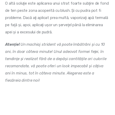
O altă soluţie este aplicarea unui strat foarte subţire de fond 
de ten peste zona acoperită cu blush. Şi cu pudra pot fi 
probleme. Dacă aţi aplicat prea multă, vaporizaţi apă termală 
pe faţă şi, apoi, aplicaţi uşor un şerveţel până la eliminarea 
apei şi a excesului de pudră.
Atenţie! 
Un machiaj strident vă poate îmbătrâni şi cu 10 
ani, în doar câteva minute! Unul adecvat formei feţei, în 
tendinţe şi realizat fără de a depăşi cantităţile ori culorile 
recomandate, vă poate oferi un look impecabil şi câţiva 
ani în minus, tot în câteva minute. Alegerea este a 
fiecăreia dintre noi!