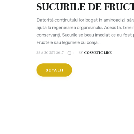
SUCURILE DE FRUC
Datorită conținutului lor bogat în aminoacizi, săr
ajută la regenerarea organismului. Aceasta, bineîn
conservanți. Sucurile se beau imediat ce au fost p
Fructele sau legumele cu coajă,…
28 AUGUST 2017
BY
COSMETIC LINE
0
DETALII