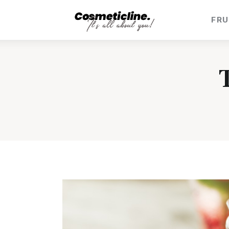
Frumusețe & Sănătate
FRU
Beauty & LifeStyle
Cosmetică Medicală
Anti Aging Medicine