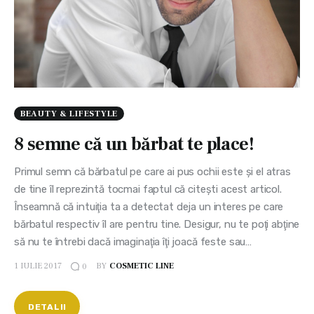
BEAUTY & LIFESTYLE
8 semne că un bărbat te place!
Primul semn că bărbatul pe care ai pus ochii este şi el atras
de tine îl reprezintă tocmai faptul că citeşti acest articol.
Înseamnă că intuiţia ta a detectat deja un interes pe care
bărbatul respectiv îl are pentru tine. Desigur, nu te poţi abţine
să nu te întrebi dacă imaginaţia îţi joacă feste sau…
1 IULIE 2017
BY
COSMETIC LINE
0
DETALII