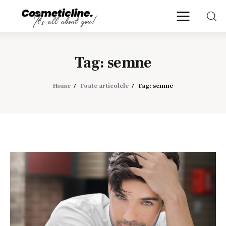
CosmeticLine.
It's all about you!
Tag: semne
Frumusețe & Sănătate
Home
Toate articolele
Tag: semne
Beauty & LifeStyle
Cosmetică Medicală
Anti Aging Medicine