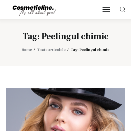
CosmeticLine.
It's all about you!
Tag: Peelingul chimic
Frumusețe & Sănătate
Home
Toate articolele
Tag: Peelingul chimic
Beauty & LifeStyle
Cosmetică Medicală
Anti Aging Medicine