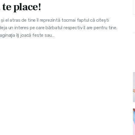
te place!
i el atras de tine îl reprezintă tocmai faptul că citeşti
eja un interes pe care bărbatul respectiv îl are pentru tine.
aginaţia îţi joacă feste sau…