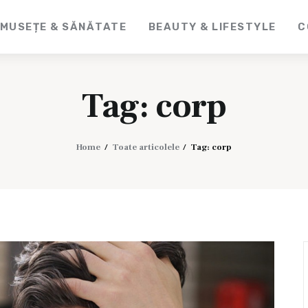
MUSEȚE & SĂNĂTATE
BEAUTY & LIFESTYLE
C
CosmeticLine.
It's all about you!
Tag: corp
Home
Toate articolele
Tag: corp