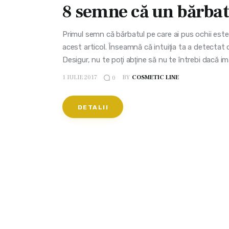
8 semne că un bărbat 
Primul semn că bărbatul pe care ai pus ochii este ş
acest articol. Înseamnă că intuiţia ta a detectat d
Desigur, nu te poţi abţine să nu te întrebi dacă im
1 IULIE 2017
BY
COSMETIC LINE
0
DETALII