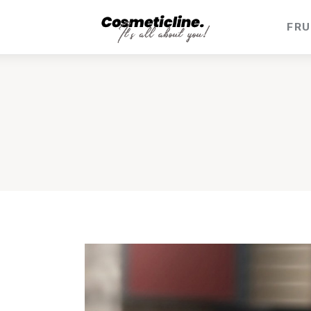
Frumusețe & Sănătate
FRU
Beauty & LifeStyle
Cosmetică Medicală
Anti Aging Medicine