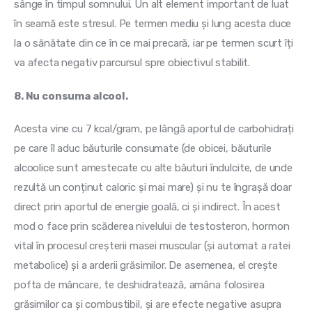
sânge în timpul somnului. Un alt element important de luat 
în seamă este stresul. Pe termen mediu și lung acesta duce 
la o sănătate din ce în ce mai precară, iar pe termen scurt îți 
va afecta negativ parcursul spre obiectivul stabilit.
8. Nu consuma alcool.
Acesta vine cu 7 kcal/gram, pe lângă aportul de carbohidrați 
pe care îl aduc băuturile consumate (de obicei, băuturile 
alcoolice sunt amestecate cu alte băuturi îndulcite, de unde 
rezultă un conținut caloric și mai mare) și nu te îngrașă doar 
direct prin aportul de energie goală, ci și indirect. În acest 
mod o face prin scăderea nivelului de testosteron, hormon 
vital în procesul creșterii masei muscular (și automat a ratei 
metabolice) și a arderii grăsimilor. De asemenea, el crește 
pofta de mâncare, te deshidratează, amâna folosirea 
grăsimilor ca și combustibil, și are efecte negative asupra 