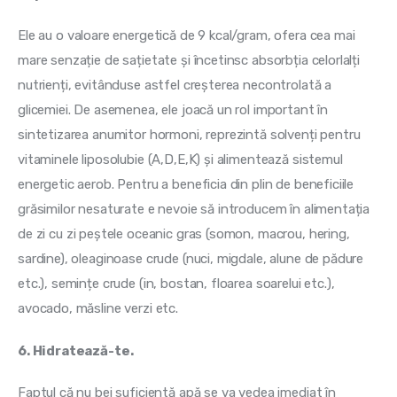
Ele au o valoare energetică de 9 kcal/gram, ofera cea mai 
mare senzație de sațietate și încetinsc absorbția celorlalți 
nutrienți, evitânduse astfel creșterea necontrolată a 
glicemiei. De asemenea, ele joacă un rol important în 
sintetizarea anumitor hormoni, reprezintă solvenți pentru 
vitaminele liposolubie (A,D,E,K) și alimentează sistemul 
energetic aerob. Pentru a beneficia din plin de beneficiile 
grăsimilor nesaturate e nevoie să introducem în alimentația 
de zi cu zi peștele oceanic gras (somon, macrou, hering, 
sardine), oleaginoase crude (nuci, migdale, alune de pădure 
etc.), semințe crude (in, bostan, floarea soarelui etc.), 
avocado, măsline verzi etc.
6. Hidratează-te.
Faptul că nu bei suficientă apă se va vedea imediat în 