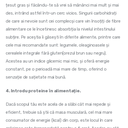
țesut gras și făcându-te să vrei să mănânci mai mult și mai 
des, intrând astfel într-un cerc vicios. Singurii carbohidrați 
de care ai nevoie sunt cei complecși care vin însoțiți de fibre 
alimentare ce le încetinesc absorbția la nivelul intestinului 
subțire. Pe aceștia îi găsești în diferite alimente, printre care 
cele mai recomandate sunt: legumele, oleaginoasele și 
cerealele integrale fără gluten(orezul brun sau negru). 
Acestea au un indice glicemic mai mic, și oferă energie 
constant, pe o perioadă mai mare de timp, oferind o 
senzație de sațietate mai bună.
4. Introdu proteine în alimentație.
Dacă scopul tău este acela de a slăbi cât mai repede și 
eficient, trebuie să știi că masa musculară, cel mai mare 
consumator de energie (kcal) din corp, este locul în care 