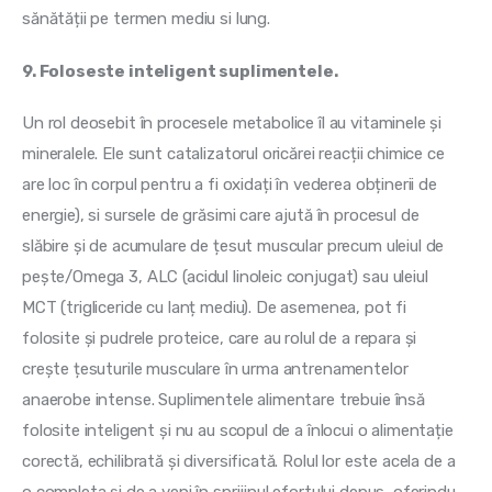
sănătății pe termen mediu si lung.
9. Foloseste inteligent suplimentele.
Un rol deosebit în procesele metabolice îl au vitaminele și 
mineralele. Ele sunt catalizatorul oricărei reacții chimice ce 
are loc în corpul pentru a fi oxidați în vederea obținerii de 
energie), si sursele de grăsimi care ajută în procesul de 
slăbire și de acumulare de țesut muscular precum uleiul de 
pește/Omega 3, ALC (acidul linoleic conjugat) sau uleiul 
MCT (trigliceride cu lanț mediu). De asemenea, pot fi 
folosite și pudrele proteice, care au rolul de a repara și 
crește țesuturile musculare în urma antrenamentelor 
anaerobe intense. Suplimentele alimentare trebuie însă 
folosite inteligent și nu au scopul de a înlocui o alimentație 
corectă, echilibrată și diversificată. Rolul lor este acela de a 