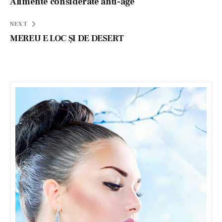
în
Alimente considerate anti-age
articole
NEXT
MEREU E LOC ŞI DE DESERT