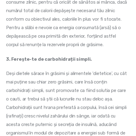
consume zilnic, pentru că oricât de sănătos ai mânca, dacă 
numărul total de calorii depășește necesarul tău zilnic 
conform cu obiectivul ales, caloriile în plus vor fi stocate. 
Pentru a slăbi e nevoie ca energia consumată (arsă) să o 
depășească pe cea primită din exterior, forțând astfel 
corpul să renunțe la rezervele proprii de grăsime.
3. Ferește-te de carbohidrații simpli.
Deși dietele sărace în grăsimi și alimentele ‘dietetice’, cu cât 
mai puține sau chiar zero grăsimi, care însă conțin 
carbohidrați simpli, sunt promovate ca fiind solutia pe care 
o cauti, ar trebui să știi că lucrurile nu stau deloc așa. 
Carbohidrații sunt hrana preferată a corpului, însă cei simpli 
(rafinați) cresc nivelul zahărului din sânge, iar odată cu 
acesta creste puternic și secreția de insulină, aducând 
organismul în modul de depozitare a energiei sub formă de 