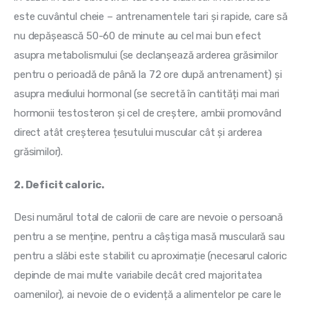
este cuvântul cheie – antrenamentele tari și rapide, care să 
nu depășească 50-60 de minute au cel mai bun efect 
asupra metabolismului (se declanșează arderea grăsimilor 
pentru o perioadă de până la 72 ore după antrenament) și 
asupra mediului hormonal (se secretă în cantități mai mari 
hormonii testosteron și cel de creștere, ambii promovând 
direct atât creșterea țesutului muscular cât și arderea 
grăsimilor).
2. Deficit caloric.
Desi numărul total de calorii de care are nevoie o persoană 
pentru a se menține, pentru a câștiga masă musculară sau 
pentru a slăbi este stabilit cu aproximație (necesarul caloric 
depinde de mai multe variabile decât cred majoritatea 
oamenilor), ai nevoie de o evidență a alimentelor pe care le 