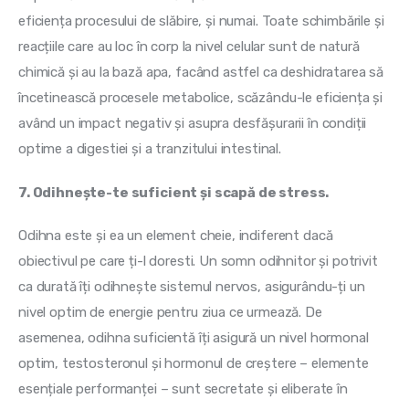
eficiența procesului de slăbire, și numai. Toate schimbările și 
reacțiile care au loc în corp la nivel celular sunt de natură 
chimică și au la bază apa, facând astfel ca deshidratarea să 
încetinească procesele metabolice, scăzându-le eficiența și 
având un impact negativ și asupra desfășurarii în condiții 
optime a digestiei și a tranzitului intestinal.
7. Odihnește-te suficient și scapă de stress.
Odihna este și ea un element cheie, indiferent dacă 
obiectivul pe care ți-l doresti. Un somn odihnitor și potrivit 
ca durată îți odihnește sistemul nervos, asigurându-ți un 
nivel optim de energie pentru ziua ce urmează. De 
asemenea, odihna suficientă îți asigură un nivel hormonal 
optim, testosteronul și hormonul de creștere – elemente 
esențiale performanței – sunt secretate și eliberate în 