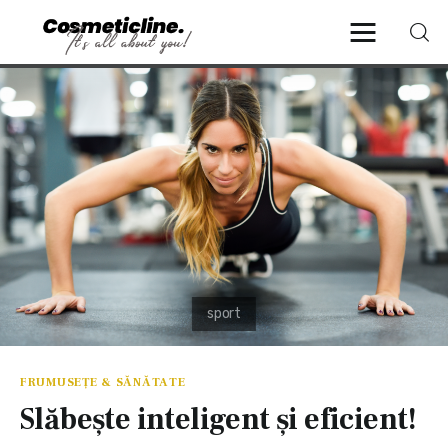
CosmeticLine.
It's all about you!
Frumusețe & Sănătate
Beauty & LifeStyle
Cosmetică Medicală
Anti Aging Medicine
FRUMUSEȚE & SĂNĂTATE
Slăbește inteligent și eficient!