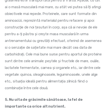
grăsimea este transportată pentru a fi arsă. Așadar, cu cât 
ai o masă musculară mai mare, cu atât vei putea să îți atingi 
obiectivele mai repede. Proteinele, care sunt formate din 
aminoacizi, reprezintă materialul pentru refacere și apoi 
construcție de noi țesuturi în corp, așa că ai nevoie de ele 
pentru a-ți păstra și crește masa musculară în urma 
antrenamentului cu greutăți efectuat, oferind de asemenea 
si o senzație de sațietate mai mare decât cea data de 
carbohidrați. Cele mai bune surse pentru aportul de proteine 
sunt dintre cele animale: peștele și fructele de mare, ouăle, 
lactatele fermentate, carnea și organele etc., iar dintre cele 
vegetale: quinoa, oleaginoasele, leguminoasele, unele alge 
etc., situația ideală pentru alimentația zilnică fiind o 
combinație între cele două.
5. Nu uita de grăsimile sănătoase, la fel de 
importante ca orice alt nutrient.