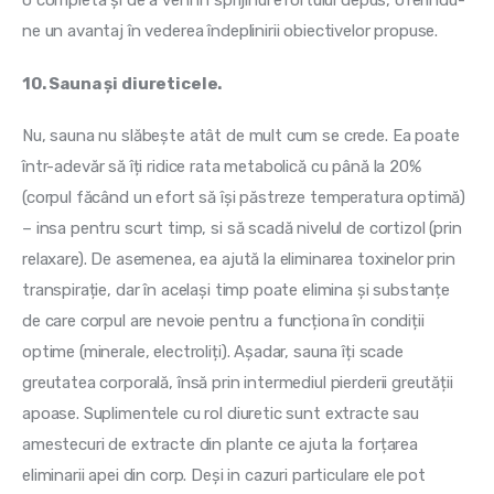
o completa și de a veni în sprijinul efortului depus, oferindu-
ne un avantaj în vederea îndeplinirii obiectivelor propuse.
10. Sauna și diureticele.
Nu, sauna nu slăbește atât de mult cum se crede. Ea poate 
într-adevăr să îți ridice rata metabolică cu până la 20% 
(corpul făcând un efort să își păstreze temperatura optimă) 
– insa pentru scurt timp, si să scadă nivelul de cortizol (prin 
relaxare). De asemenea, ea ajută la eliminarea toxinelor prin 
transpirație, dar în același timp poate elimina și substanțe 
de care corpul are nevoie pentru a funcționa în condiții 
optime (minerale, electroliți). Așadar, sauna îți scade 
greutatea corporală, însă prin intermediul pierderii greutății 
apoase. Suplimentele cu rol diuretic sunt extracte sau 
amestecuri de extracte din plante ce ajuta la forțarea 
eliminarii apei din corp. Deși in cazuri particulare ele pot 