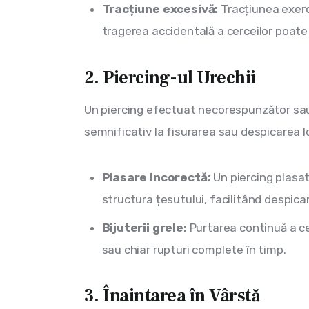
Tracțiune excesivă:
Tracțiunea exerci
tragerea accidentală a cerceilor poate 
2. Piercing-ul Urechii
Un piercing efectuat necorespunzător sau u
semnificativ la fisurarea sau despicarea lob
Plasare incorectă:
Un piercing plasat
structura țesutului, facilitând despica
Bijuterii grele:
Purtarea continuă a cer
sau chiar rupturi complete în timp.
3. Înaintarea în Vârstă