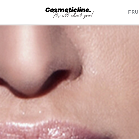
Frumusețe & Sănătate
FRU
Beauty & LifeStyle
Cosmetică Medicală
Anti Aging Medicine