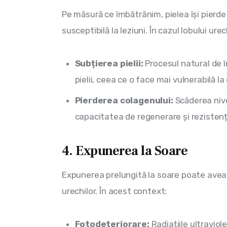
Pe măsură ce îmbătrânim, pielea își pierde
susceptibilă la leziuni. În cazul lobului urech
Subțierea pielii:
Procesul natural de î
pielii, ceea ce o face mai vulnerabilă la
Pierderea colagenului:
Scăderea nive
capacitatea de regenerare și rezistenț
4. Expunerea la Soare
Expunerea prelungită la soare poate avea e
urechilor. În acest context:
Fotodeteriorare:
Radiațiile ultraviol