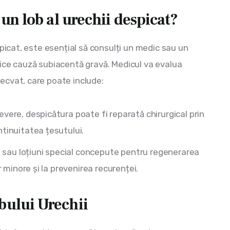
 un lob al urechii despicat?
picat, este esențial să consulți un medic sau un 
ice cauză subiacentă gravă. Medicul va evalua 
ecvat, care poate include:
severe, despicătura poate fi reparată chirurgical prin
ntinuitatea țesutului.
 sau loțiuni special concepute pentru regenerarea
r minore și la prevenirea recurenței.
bului Urechii