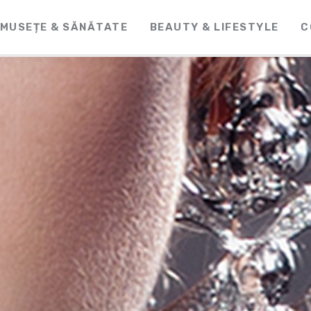
MUSEȚE & SĂNĂTATE
BEAUTY & LIFESTYLE
C
CosmeticLine.
It's all about you!