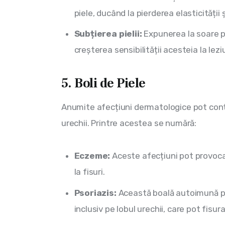
piele, ducând la pierderea elasticității 
Subțierea pielii:
Expunerea la soare p
creșterea sensibilității acesteia la lez
5. Boli de Piele
Anumite afecțiuni dermatologice pot contrib
urechii. Printre acestea se numără:
Eczeme:
Aceste afecțiuni pot provoca 
la fisuri.
Psoriazis:
Această boală autoimună poa
inclusiv pe lobul urechii, care pot fisur