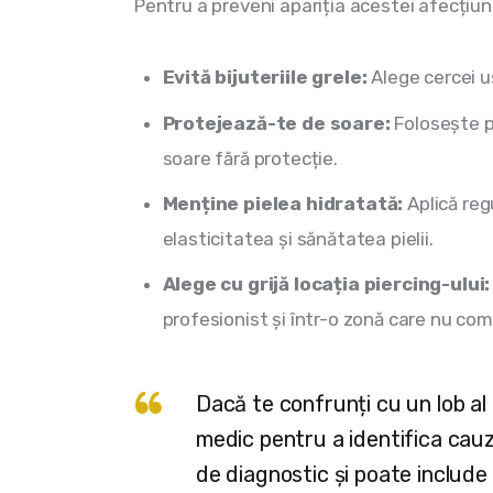
Pentru a preveni apariția acestei afecțiun
Evită bijuteriile grele:
Alege cercei uș
Protejează-te de soare:
Folosește pr
soare fără protecție.
Menține pielea hidratată:
Aplică reg
elasticitatea și sănătatea pielii.
Alege cu grijă locația piercing-ului:
profesionist și într-o zonă care nu com
Dacă te confrunți cu un lob al 
medic pentru a identifica cauz
de diagnostic și poate include