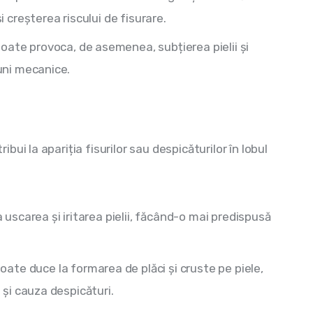
și creșterea riscului de fisurare.
oate provoca, de asemenea, subțierea pielii și
iuni mecanice.
ui la apariția fisurilor sau despicăturilor în lobul 
uscarea și iritarea pielii, făcând-o mai predispusă
te duce la formarea de plăci și cruste pe piele,
a și cauza despicături.