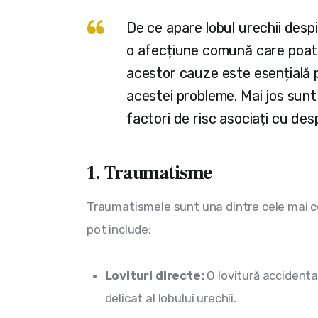
De ce apare lobul urechii desp
o afecțiune comună care poate
acestor cauze este esențială p
acestei probleme. Mai jos sunt
factori de risc asociați cu desp
1. Traumatisme
Traumatismele sunt una dintre cele mai co
pot include:
Lovituri directe:
O lovitură accidenta
delicat al lobului urechii.