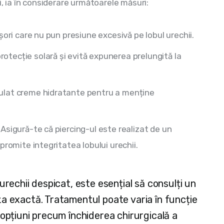
i, ia în considerare următoarele măsuri:
ori care nu pun presiune excesivă pe lobul urechii.
otecție solară și evită expunerea prelungită la
ulat creme hidratante pentru a menține
Asigură-te că piercing-ul este realizat de un
promite integritatea lobului urechii.
urechii despicat, este esențial să consulți un
a exactă. Tratamentul poate varia în funcție
 opțiuni precum închiderea chirurgicală a