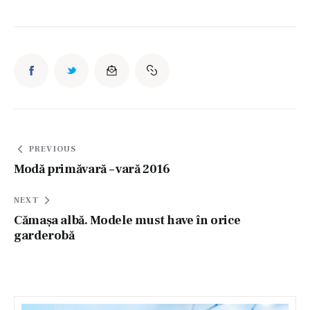
Navigare
PREVIOUS
în
Modă primăvară – vară 2016
articole
NEXT
Cămaşa albă. Modele must have în orice
garderobă