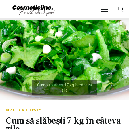
CosmeticLine.
It's all about you!
Frumusețe & Sănătate
Beauty & LifeStyle
Cosmetică Medicală
Anti Aging Medicine
BEAUTY & LIFESTYLE
Cum să slăbeşti 7 kg în câteva
zile