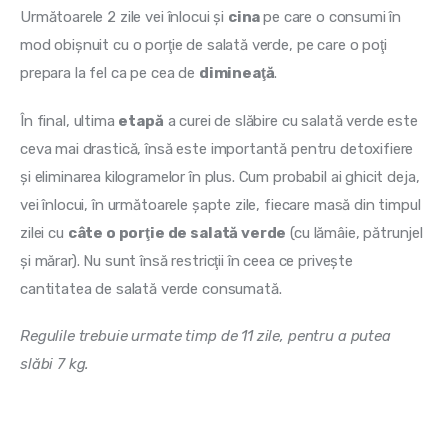
Următoarele 2 zile vei înlocui şi 
cina 
pe care o consumi în 
mod obişnuit cu o porţie de salată verde, pe care o poţi 
prepara la fel ca pe cea de 
dimineaţă
.
În final, ultima 
etapă
 a curei de slăbire cu salată verde este 
ceva mai drastică, însă este importantă pentru detoxifiere 
şi eliminarea kilogramelor în plus. Cum probabil ai ghicit deja, 
vei înlocui, în următoarele şapte zile, fiecare masă din timpul 
zilei cu 
câte o porţie de salată verde
 (cu lămâie, pătrunjel 
şi mărar). Nu sunt însă restricţii în ceea ce priveşte 
cantitatea de salată verde consumată.
Regulile trebuie urmate timp de 11 zile, pentru a putea 
slăbi 7 kg. 