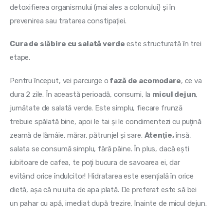
detoxifierea organismului (mai ales a colonului) şi în 
prevenirea sau tratarea constipaţiei.
Cura de slăbire cu salată verde
 este structurată în trei 
etape.
Pentru început, vei parcurge o
 fază de acomodare
, ce va 
dura 2 zile. În această perioadă, consumi, la 
micul dejun
, 
jumătate de salată verde. Este simplu, fiecare frunză 
trebuie spălată bine, apoi le tai şi le condimentezi cu puţină 
zeamă de lămâie, mărar, pătrunjel şi sare. 
Atenţie,
 însă, 
salata se consumă simplu, fără pâine. În plus, dacă eşti 
iubitoare de cafea, te poţi bucura de savoarea ei, dar 
evitând orice îndulcitor! Hidratarea este esenţială în orice 
dietă, aşa că nu uita de apa plată. De preferat este să bei 
un pahar cu apă, imediat după trezire, înainte de micul dejun.