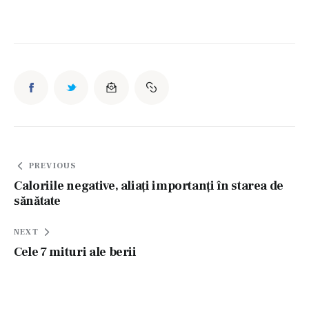
Navigare
PREVIOUS
în
Caloriile negative, aliaţi importanţi în starea de
sănătate
articole
NEXT
Cele 7 mituri ale berii