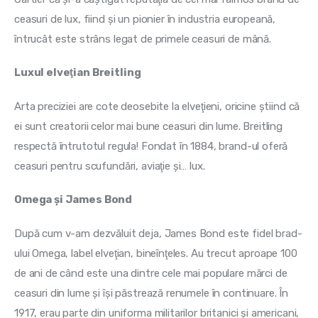
ceasuri de lux, fiind şi un pionier în industria europeană, 
întrucât este strâns legat de primele ceasuri de mână.
Luxul elveţian Breitling
Arta preciziei are cote deosebite la elveţieni, oricine ştiind că 
ei sunt creatorii celor mai bune ceasuri din lume. Breitling 
respectă întrutotul regula! Fondat în 1884, brand-ul oferă 
ceasuri pentru scufundări, aviaţie şi… lux.
Omega şi James Bond
După cum v-am dezvăluit deja, James Bond este fidel brad-
ului Omega, label elveţian, bineînţeles. Au trecut aproape 100 
de ani de când este una dintre cele mai populare mărci de 
ceasuri din lume şi îşi păstrează renumele în continuare. În 
1917, erau parte din uniforma militarilor britanici şi americani, 