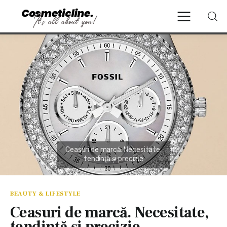
CosmeticLine.
It's all about you!
Frumusețe & Sănătate
Beauty & LifeStyle
Cosmetică Medicală
Anti Aging Medicine
BEAUTY & LIFESTYLE
Ceasuri de marcă. Necesitate,
tendinţă şi precizie