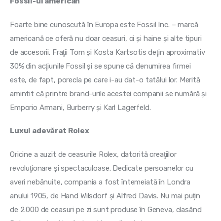
Fossil-ul american
Foarte bine cunoscută în Europa este Fossil Inc. – marcă 
americană ce oferă nu doar ceasuri, ci şi haine şi alte tipuri 
de accesorii. Fraţii Tom şi Kosta Kartsotis deţin aproximativ 
30% din acţiunile Fossil şi se spune că denumirea firmei 
este, de fapt, porecla pe care i-au dat-o tatălui lor. Merită 
amintit că printre brand-urile acestei companii se numără şi 
Emporio Armani, Burberry şi Karl Lagerfeld.
Luxul adevărat Rolex
Oricine a auzit de ceasurile Rolex, datorită creaţiilor 
revoluţionare şi spectaculoase. Dedicate persoanelor cu 
averi nebănuite, compania a fost întemeiată în Londra 
anului 1905, de Hand Wilsdorf şi Alfred Davis. Nu mai puţin 
de 2.000 de ceasuri pe zi sunt produse în Geneva, clasând 