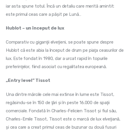
iar asta spune totul. Încă un detaliu care merită amintit: 
este primul ceas care a păşit pe Lună…
Hublot – un început de lux
Comparativ cu giganţii elveţieni, se poate spune despre 
Hublot că este abia la început de drum pe piaţa ceasurilor de 
lux. Este fondat în 1980, dar a urcat rapid în topurile 
preferinţelor, fiind asociat cu regalitatea europeană.
„Entry level” Tissot
Una dintre mărcile cele mai extinse în lume este Tissot, 
regăsindu-se în 150 de ţări şi în peste 16.000 de spaţii 
comerciale. Fondată în Charles-Felicien Tissot şi fiul său, 
Charles-Emile Tissot, Tissot este o marcă de lux elveţiană, 
şi cea care a creat primul ceas de buzunar cu două fusuri 