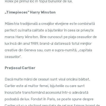
Rolex pe primul loc în topul bunurilor de lux.
„Timepieces” Harry Winston
Măiestria tradiţională a creaţiilor elveţiene este combinată 
perfect cu înalta calitate a bijuteriilor în ceea ce priveşte 
marca Harry Winston. Bine cunoscut pe piaţa ceasurilor de 
lux încă din anul 1989, brand-ul datorează totul minţilor 
creative din Geneva sau, cum e supra-numită, „capitala 
ceasurilor”.
Preţiosul Cartier
Dacă multe mărci de ceasuri sunt visul oricărui bărbat, 
Cartier este al multor femei, bijuteriile cu care sunt 
încrustate transformând accesoriul într-o adevărată 
podoabă de lux. Fondat în Paris, se poate spune despre 
Cartier că şi-a câştigat reputaţia de cel mai faimos brand de 