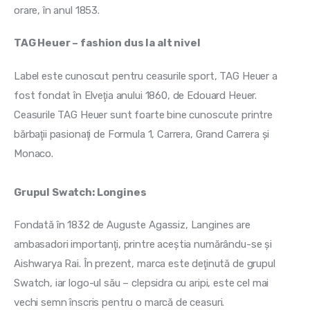
orare, în anul 1853.
TAG Heuer – fashion dus la alt nivel
Label este cunoscut pentru ceasurile sport, TAG Heuer a 
fost fondat în Elveţia anului 1860, de Edouard Heuer. 
Ceasurile TAG Heuer sunt foarte bine cunoscute printre 
bărbaţii pasionaţi de Formula 1, Carrera, Grand Carrera şi 
Monaco.
Grupul Swatch: Longines
Fondată în 1832 de Auguste Agassiz, Langines are 
ambasadori importanţi, printre aceştia numărându-se şi 
Aishwarya Rai. În prezent, marca este deţinută de grupul 
Swatch, iar logo-ul său – clepsidra cu aripi, este cel mai 
vechi semn înscris pentru o marcă de ceasuri.