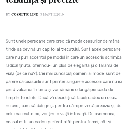
BY
COSMETIC LINE
3 MARTIE 2016
Sunt unele persoane care cred că moda ceasurilor de mână 
tinde să devină un capitol al trecutului. Sunt acele persoane 
care nu pun accentul pe modul în care un accesoriu schimbă 
radical ţinuta, oferindu-i un plus de eleganţă şi o fărâmă de 
viaţă (de ce nu?). Cei mai cunoscuţi oameni ai modei sunt de 
părere că ceasurile sunt printre singurele accesorii care nu îşi 
pierd valoarea în timp şi vor rămâne o lungă perioadă de 
timp în tendinţe. Dacă vă decideţi să faceţi cadou un ceas, 
nu aveţi cum să daţi greş, pentru că reprezintă precizia şi, de 
cele mai multe ori, vor ţine o viaţă întreagă. De asemenea, 
ceasul este un cadou perfect atât pentru femei, cât şi 