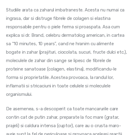
Studiile arata ca zaharul imbatraneste. Acesta nu numai ca 
ingrasa, dar si distruge fibrele de colagen si elastina 
responsabile pentru o piele ferma si proaspata. Asa cum 
explica si dr. Brand, celebru dermatolog american, in cartea 
sa “10 minutes, 10 years”, cand ne hranim cu alimente 
bogate in zahar (prajituri, ciocolata, sucuri, fructe dulci etc.), 
moleculele de zahar din sange se lipesc de fibrele de 
proteine sanatoase (colagen, elastina), modificandu-le 
forma si proprietatile. Acestea provoaca, la randul lor, 
inflamatii si stricaciuni in toate celulele si moleculele 
organismului. 
De asemenea, s-a descoperit ca toate mancarurile care 
contin cat de putin zahar, preparate la foc mare (gratar, 
prajeli) si caldura intensa (cuptor), care au o crusta maro-
aurie sunt la fel de periculoase si provoaca aceleasi reactii 