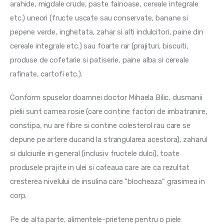
arahide, migdale crude, paste fainoase, cereale integrale 
etc.) uneori (fructe uscate sau conservate, banane si 
pepene verde, inghetata, zahar si alti indulcitori, paine din 
cereale integrale etc.) sau foarte rar (prajituri, biscuiti, 
produse de cofetarie si patiserie, paine alba si cereale 
rafinate, cartofi etc.).
Conform spuselor doamnei doctor Mihaela Bilic, dusmanii 
pielii sunt carnea rosie (care contine factori de imbatranire, 
constipa, nu are fibre si contine colesterol rau care se 
depune pe artere ducand la strangularea acestora), zaharul 
si dulciurile in general (inclusiv fructele dulci), toate 
produsele prajite in ulei si cafeaua care are ca rezultat 
cresterea nivelului de insulina care “blocheaza” grasimea in 
corp. 
Pe de alta parte, alimentele-prietene pentru o piele 