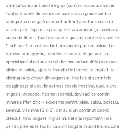
stralucitoare sunt pestele gras (somon, macrou, sardine, 
ton) si fructele de mare care contin acizi grasi esentiali 
omega 3 si omega 6 cu efect anti-inflamator, excelenti 
pentru piele, legumele proaspete fara amidon (o excelenta 
sursa de fibre si foarte sarace in grasimi, contin vitaminele 
C si E cu efect antioxidant si minerale precum calciu, fier, 
potasiu si magneziu), produsele lactate degresate, in 
special iaurtul natural cu bifidus care aduce 40% din nevoia 
zilnica de calciu, ajuta la tranzitul intestinal si, implicit, la 
eliminarea toxinelor din organism, fructele si semintele 
oleaginoase si uleiurile extrase din ele (masline, nuci, alune, 
migdale, avocado, floarea-soarelui, dovleac) ce contin 
minerale (fier, zinc – excelente pentru piele, calciu, potasiu, 
seleniu), vitamine (B si E), dar au si un continut caloric 
crescut, fiind bogate in grasimi. Cel mai important insa 
pentru piele este faptul ca sunt bogate in acid linoleic care 