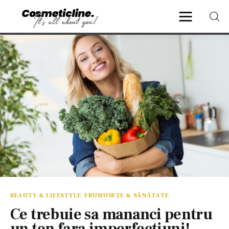
CosmeticLine.
It's all about you!
Frumusețe & Sănătate
Beauty & LifeStyle
Cosmetică Medicală
Anti Aging Medicine
BEAUTY & LIFESTYLE
FRUMUSEȚE & SĂNĂTATE
Ce trebuie sa mananci pentru
un ten fara imperfectiuni!