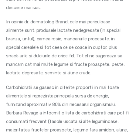
descrise mai sus.	 
In opinia dr. dermatolog Brand, cele mai periculoase 
alimente sunt: produsele lactate nedegresate (in special 
branza, untul), carnea rosie, mancarurile procesate, in 
special cerealele si tot ceea ce se coace in cuptor, plus 
snack-urile si dulciurile de orice fel. Tot el ne sugereaza sa 
mancam cat mai multe legume si fructe proaspete, peste, 
lactate degresate, seminte si alune crude.
Carbohidratii se gasesc in diferite proportii in mai toate 
alimentele si reprezinta principala sursa de energie, 
furnizand aproximativ 80% din necesarul organismului. 
Barbara Ravage a intocmit o lista de carbohidrati care pot fi 
consumati frecvent (fasole uscata si alte leguminoase, 
majoritatea fructelor proaspete, legume fara amidon, alune, 