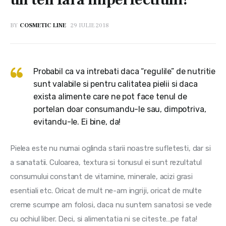
BY
COSMETIC LINE
29 IULIE 2018
Probabil ca va intrebati daca “regulile” de nutritie
sunt valabile si pentru calitatea pielii si daca
exista alimente care ne pot face tenul de
portelan doar consumandu-le sau, dimpotriva,
evitandu-le. Ei bine, da!
Pielea este nu numai oglinda starii noastre sufletesti, dar si 
a sanatatii. Culoarea, textura si tonusul ei sunt rezultatul 
consumului constant de vitamine, minerale, acizi grasi 
esentiali etc. Oricat de mult ne-am ingriji, oricat de multe 
creme scumpe am folosi, daca nu suntem sanatosi se vede 
cu ochiul liber. Deci, si alimentatia ni se citeste…pe fata! 