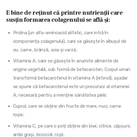
E bine de reținut că printre nutrienții care
susțin formarea colagenului se află și:
Prolina (un alfa-aminoacid alifatic, care intră în
componența colagenului), care se găsește în albușul de
ou, carne, brânză, soia și varză;
Vitamina A, care se găsește în anumite alimente de
origine vegetală, sub formă de betacaroten. Corpul uman
transformă betacarotenul în vitamina A (retinol), așadar
se spune că betacarotenul este un precursor al vitaminei
A, necesară pentru a menține sănătatea pielii;
Cuprul, care se obține din fructe de mare, nuci, carne
roșie;
Vitamina C, pe care o poți obține din kiwi, citrice, căpșuni,
ardei grași, broccoli, roșii;