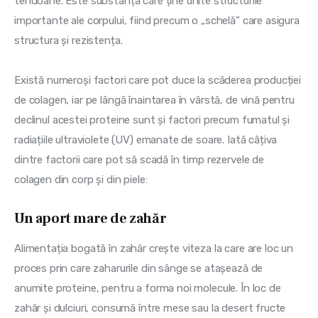
tendoane. Este substanța care ține unite structurile 
importante ale corpului, fiind precum o „schelă” care asigura 
structura și rezistența.
Există numeroși factori care pot duce la scăderea producției 
de colagen, iar pe lângă înaintarea în vârstă, de vină pentru 
declinul acestei proteine sunt și factori precum fumatul și 
radiațiile ultraviolete (UV) emanate de soare. Iată câțiva 
dintre factorii care pot să scadă în timp rezervele de 
colagen din corp și din piele:
Un aport mare de zahăr
Alimentația bogată în zahăr crește viteza la care are loc un 
proces prin care zaharurile din sânge se atașează de 
anumite proteine, pentru a forma noi molecule. În loc de 
zahăr și dulciuri, consumă între mese sau la desert fructe 