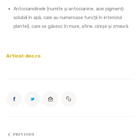
Antocianidinele (numite și antocianine, acei pigmenți
solubili în apă, care au numeroase funcții în interiorul
plantei), care se găsesc în mure, afine, cireșe și zmeură.
Articol: doc.ro
Navigare
PREVIOUS