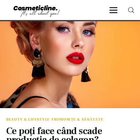
CosmeticLine.
It's all about you!
Frumusețe & Sănătate
Beauty & LifeStyle
Cosmetică Medicală
Anti Aging Medicine
BEAUTY & LIFESTYLE
FRUMUSEȚE & SĂNĂTATE
Ce poți face când scade
producția de colagen?