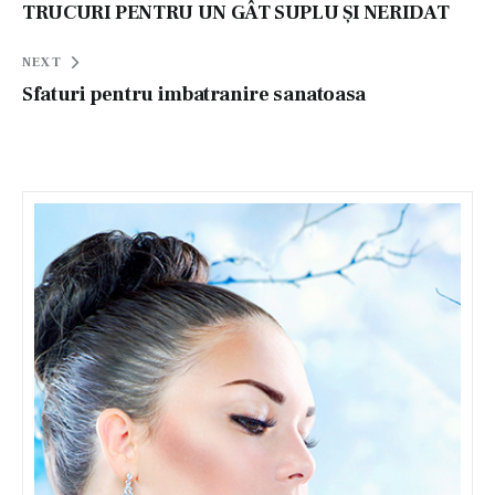
în
TRUCURI PENTRU UN GÂT SUPLU ŞI NERIDAT
articole
NEXT
Sfaturi pentru imbatranire sanatoasa