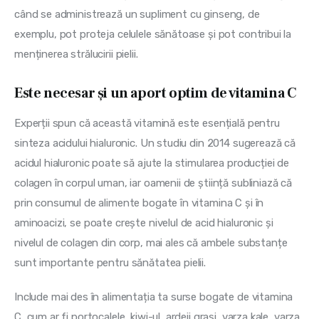
când se administrează un supliment cu ginseng, de 
exemplu, pot proteja celulele sănătoase și pot contribui la 
menținerea strălucirii pielii.
Este necesar și un aport optim de vitamina C
Experții spun că această vitamină este esențială pentru 
sinteza acidului hialuronic. Un studiu din 2014 sugerează că 
acidul hialuronic poate să ajute la stimularea producției de 
colagen în corpul uman, iar oamenii de știință subliniază că 
prin consumul de alimente bogate în vitamina C și în 
aminoacizi, se poate crește nivelul de acid hialuronic și 
nivelul de colagen din corp, mai ales că ambele substanțe 
sunt importante pentru sănătatea pielii.
Include mai des în alimentația ta surse bogate de vitamina 
C, cum ar fi portocalele, kiwi-ul, ardeii grași, varza kale, varza 