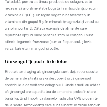
Totodată, pentru a stimula producția de colagen, este 
necesar să ai o alimentație bogată în antioxidanți, precum 
vitaminele C și E, și un regim bogat în betacaroten, în 
vitaminele din grupul B și în minerale (magneziul și zincul au 
un rol important). Câteva exemple de alimente care 
reprezintă opțiuni bune pentru a stimula colagenul sunt 
afinele, legumele frunzoase (cum ar fi spanacul, ștevia, 
varza, kale etc.), mangoul și ouăle.
Ginsengul îți poate fi de folos
Efectele anti-aging ale ginsengului sunt deja recunoscute 
de oamenii de știință și s-a descoperit și că ginsengul 
contribuie la dezvoltarea colagenului. Unele studii¹ au arătat 
că ginsengul are capacitatea de a menține pielea în stare 
bună, luptând împotriva daunelor radiațiilor UVB provenite 
de la soare. Antioxidanții care sunt eliberați în fluxul sangvin 