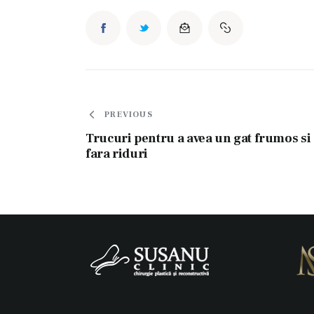
Navigare
PREVIOUS
Trucuri pentru a avea un gat frumos si
în
fara riduri
articole