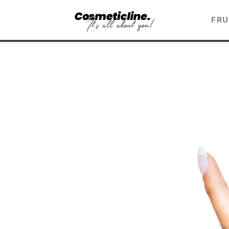
Frumusețe & Sănătate
FRU
Beauty & LifeStyle
Cosmetică Medicală
Anti Aging Medicine