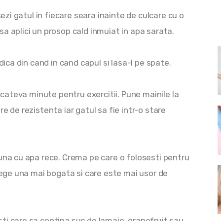
sezi gatul in fiecare seara inainte de culcare cu o 
a aplici un prosop cald inmuiat in apa sarata.
dica din cand in cand capul si lasa-l pe spate.
i cateva minute pentru exercitii. Pune mainile la 
e de rezistenta iar gatul sa fie intr-o stare 
una cu apa rece. Crema pe care o folosesti pentru 
alege una mai bogata si care este mai usor de 
ti care sa contina suc de lamaie, grapefruit sau 