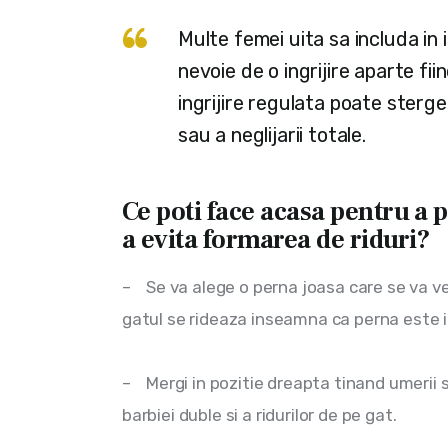
Multe femei uita sa includa in i
nevoie de o ingrijire aparte fi
ingrijire regulata poate ster
sau a neglijarii totale.
Ce poti face acasa pentru a 
a evita formarea de riduri?
–    Se va alege o perna joasa care se va ve
gatul se rideaza inseamna ca perna este i
–    Mergi in pozitie dreapta tinand umerii
barbiei duble si a ridurilor de pe gat.