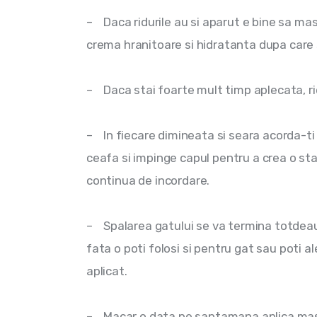
–    Daca ridurile au si aparut e bine sa ma
crema hranitoare si hidratanta dupa care s
–    Daca stai foarte mult timp aplecata, ri
–    In fiecare dimineata si seara acorda-t
ceafa si impinge capul pentru a crea o star
continua de incordare.
–    Spalarea gatului se va termina totdea
fata o poti folosi si pentru gat sau poti 
aplicat.
–    Macar o data pe saptamana aplica mas