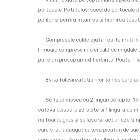
portocale. Poti folosi sucul de portocale p
porilor si pentru intarirea si hranirea tesut
–    Compresele calde ajuta foarte mult in 
Inmoaie comprese in ulei cald de migdale 
pune un prosop umed fierbinte. Poate fi 
–    Evita folosirea lotiunilor tonice care au
–    Se face masca cu 2 linguri de lapte, 1 
cateva cuisoare zdrobite si 1 lingura de mi
nu foarte gros si se lasa sa actioneze tim
care s-au adaugat cateva picaturi de suc d
saptamana. Are efect de albire si confera p