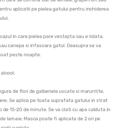
entru aplicatii pe pielea gatului pentru inchiderea 
ului.
cazul in care pielea pare vestejita sau e ridata. 
sau canepa si infasoara gatul. Deasupra se va 
lasat peste noapte.
 alcool.
lingura de flori de galbenele uscate si maruntite, 
ere. Se aplica pe toata suprafata gatului in strat 
p de 15-20 de minute. Se va clati cu apa calduta in 
e lamaie. Masca poate fi aplicata de 2 ori pe 
ielii suplete.