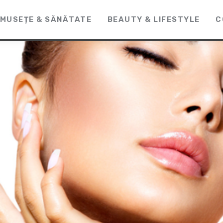
MUSEȚE & SĂNĂTATE
BEAUTY & LIFESTYLE
C
CosmeticLine.
It's all about you!