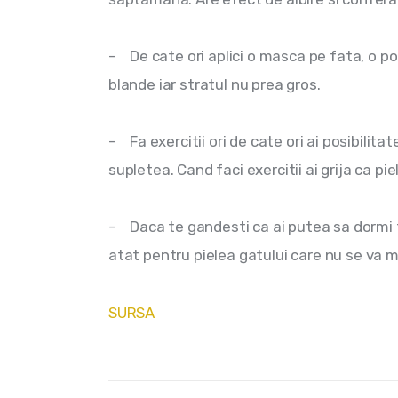
–    De cate ori aplici o masca pe fata, o po
blande iar stratul nu prea gros.
–    Fa exercitii ori de cate ori ai posibili
supletea. Cand faci exercitii ai grija ca pie
–    Daca te gandesti ca ai putea sa dormi 
atat pentru pielea gatului care nu se va ma
SURSA