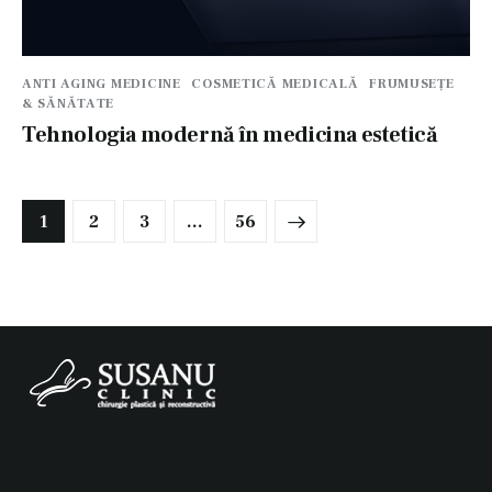
ANTI AGING MEDICINE
COSMETICĂ MEDICALĂ
FRUMUSEȚE
& SĂNĂTATE
Tehnologia modernă în medicina estetică
Paginație
PAGE
1
PAGE
2
PAGE
3
>
…
PAGE
56
articole