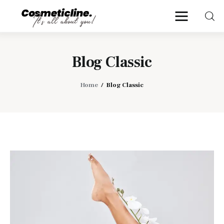
CosmeticLine.
It's all about you!
Blog Classic
Frumusețe & Sănătate
Home
Blog Classic
Beauty & LifeStyle
Cosmetică Medicală
Anti Aging Medicine