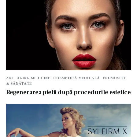
ANTI AGING MEDICINE
COSMETICĂ MEDICALĂ
FRUMUSEȚE
& SĂNĂTATE
Regenerarea pielii după procedurile estetice