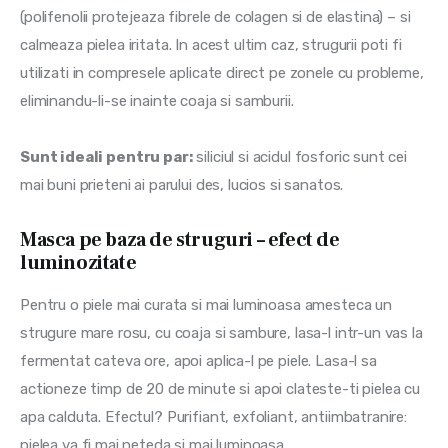
(polifenolii protejeaza fibrele de colagen si de elastina) – si 
calmeaza pielea iritata. In acest ultim caz, strugurii poti fi 
utilizati in compresele aplicate direct pe zonele cu probleme, 
eliminandu-li-se inainte coaja si samburii.
Sunt ideali pentru par:
 siliciul si acidul fosforic sunt cei 
mai buni prieteni ai parului des, lucios si sanatos.
Masca pe baza de struguri – efect de
luminozitate
Pentru o piele mai curata si mai luminoasa amesteca un 
strugure mare rosu, cu coaja si sambure, lasa-l intr-un vas la 
fermentat cateva ore, apoi aplica-l pe piele. Lasa-l sa 
actioneze timp de 20 de minute si apoi clateste-ti pielea cu 
apa calduta. Efectul? Purifiant, exfoliant, antiimbatranire: 
pielea va fi mai neteda si mai luminoasa.