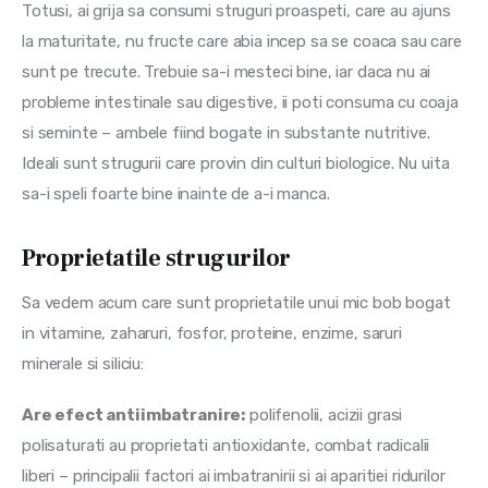
Totusi, ai grija sa consumi struguri proaspeti, care au ajuns 
la maturitate, nu fructe care abia incep sa se coaca sau care 
sunt pe trecute. Trebuie sa-i mesteci bine, iar daca nu ai 
probleme intestinale sau digestive, ii poti consuma cu coaja 
si seminte – ambele fiind bogate in substante nutritive. 
Ideali sunt strugurii care provin din culturi biologice. Nu uita 
sa-i speli foarte bine inainte de a-i manca.
Proprietatile strugurilor
Sa vedem acum care sunt proprietatile unui mic bob bogat 
in vitamine, zaharuri, fosfor, proteine, enzime, saruri 
minerale si siliciu:
Are efect antiimbatranire:
 polifenolii, acizii grasi 
polisaturati au proprietati antioxidante, combat radicalii 
liberi – principalii factori ai imbatranirii si ai aparitiei ridurilor 