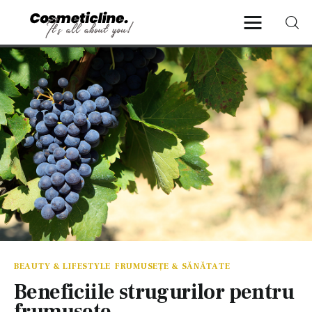
CosmeticLine.
It's all about you!
Frumusețe & Sănătate
Beauty & LifeStyle
Cosmetică Medicală
Anti Aging Medicine
BEAUTY & LIFESTYLE
FRUMUSEȚE & SĂNĂTATE
Beneficiile strugurilor pentru
frumusete