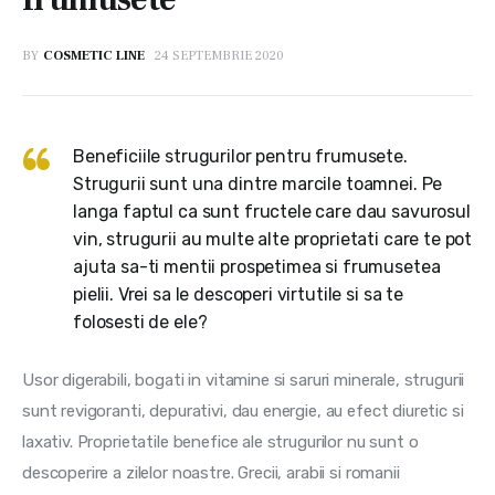
BY
COSMETIC LINE
24 SEPTEMBRIE 2020
Beneficiile strugurilor pentru frumusete.
Strugurii sunt una dintre marcile toamnei. Pe
langa faptul ca sunt fructele care dau savurosul
vin, strugurii au multe alte proprietati care te pot
ajuta sa-ti mentii prospetimea si frumusetea
pielii. Vrei sa le descoperi virtutile si sa te
folosesti de ele?
Usor digerabili, bogati in vitamine si saruri minerale, strugurii 
sunt revigoranti, depurativi, dau energie, au efect diuretic si 
laxativ. Proprietatile benefice ale strugurilor nu sunt o 
descoperire a zilelor noastre. Grecii, arabii si romanii 