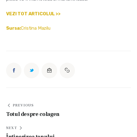
VEZI TOT ARTICOLUL >>
Sursa:
Cristina Mazilu
Navigare
PREVIOUS
în
Totul despre colagen
articole
NEXT
Întinerirea tenului