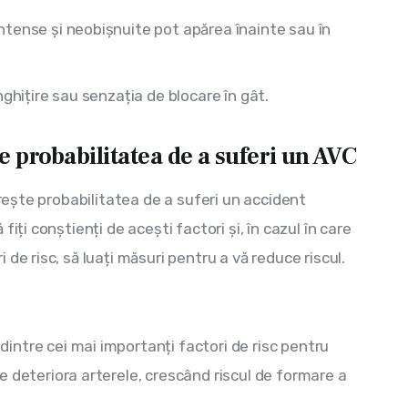
ntense și neobișnuite pot apărea înainte sau în
înghițire sau senzația de blocare în gât.
te probabilitatea de a suferi un AVC
crește probabilitatea de a suferi un accident 
iți conștienți de acești factori și, în cazul în care 
de risc, să luați măsuri pentru a vă reduce riscul. 
dintre cei mai importanți factori de risc pentru
e deteriora arterele, crescând riscul de formare a