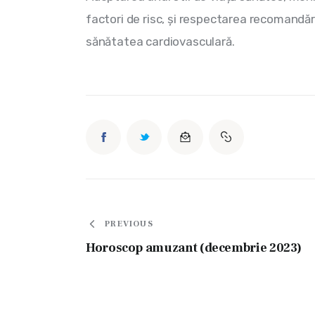
factori de risc, și respectarea recomandăr
sănătatea cardiovasculară.
Navigare
PREVIOUS
Horoscop amuzant (decembrie 2023)
în
articole