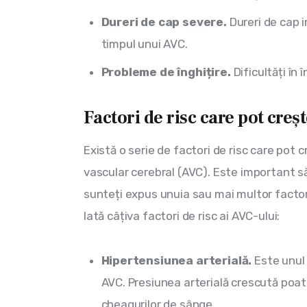
Dureri de cap severe.
Dureri de cap i
timpul unui AVC.
Probleme de înghițire.
Dificultăți în 
Factori de risc care pot creș
Există o serie de factori de risc care pot 
vascular cerebral (AVC). Este important să f
sunteți expus unuia sau mai multor factori 
Iată câțiva factori de risc ai AVC-ului:
Hipertensiunea arterială.
Este unul 
AVC. Presiunea arterială crescută poat
cheagurilor de sânge.