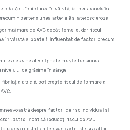
e odată cu înaintarea în vârstă, iar persoanele în
precum hipertensiunea arterială și ateroscleroza.
 ușor mai mare de AVC decât femeile, dar riscul
a în vârstă și poate fi influențat de factori precum
l excesiv de alcool poate crește tensiunea
a nivelului de grăsime în sânge.
i fibrilația atrială, pot crește riscul de formare a
 AVC.
neavoastră despre factorii de risc individuali și 
tori, astfel încât să reduceți riscul de AVC. 
orizarea regulată a tensiunii arteriale și a altor 