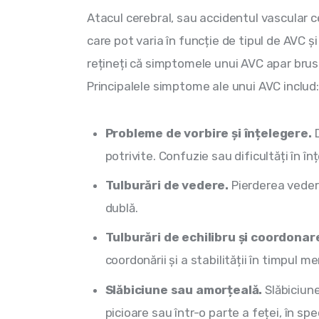
Atacul cerebral, sau accidentul vascular 
care pot varia în funcție de tipul de AVC ș
rețineți că simptomele unui AVC apar brus
Principalele simptome ale unui AVC includ:
Probleme de vorbire și înțelegere.
potrivite. Confuzie sau dificultăți în în
Tulburări de vedere.
Pierderea veder
dublă.
Tulburări de echilibru și coordonar
coordonării și a stabilității în timpul me
Slăbiciune sau amorțeală.
Slăbiciune
picioare sau într-o parte a feței, în spe