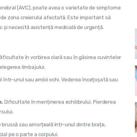
cerebral (AVC), poate avea o varietate de simptome 
i de zona creierului afectată. Este important să 
c și necesită asistență medicală de urgență. 
Dificultate în vorbirea clară sau în găsirea cuvintelor
țelegerea limbajului.
ii într-unul sau ambii ochi. Vederea încețoșată sau
e.
Dificultate în menținerea echilibrului. Pierderea
rsului.
 bruscă sau amorțeală într-unul dintre brațe,
cial pe o parte a corpului.