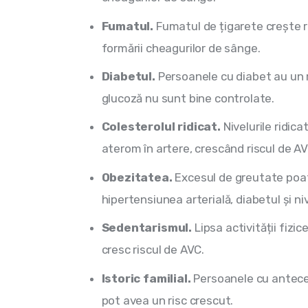
Fumatul.
Fumatul de țigarete crește ri
formării cheagurilor de sânge.
Diabetul.
Persoanele cu diabet au un ri
glucoză nu sunt bine controlate.
Colesterolul ridicat.
Nivelurile ridica
aterom în artere, crescând riscul de AV
Obezitatea.
Excesul de greutate poate
hipertensiunea arterială, diabetul și niv
Sedentarismul.
Lipsa activității fizic
cresc riscul de AVC.
Istoric familial.
Persoanele cu anteced
pot avea un risc crescut.