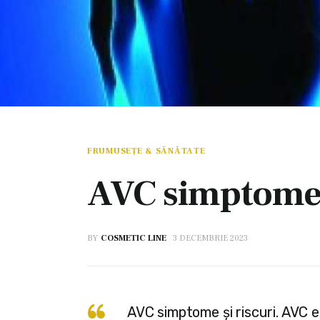
FRUMUSEȚE & SĂNĂTATE
AVC simptome s
BY
COSMETIC LINE
3 DECEMBRIE 2023
AVC simptome și riscuri. AVC