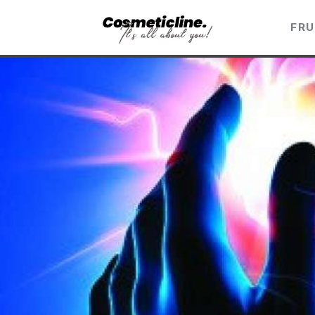
Frumusețe & Sănătate
FRU
Beauty & LifeStyle
Cosmetică Medicală
Anti Aging Medicine