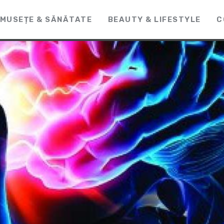
MUSEȚE & SĂNĂTATE
BEAUTY & LIFESTYLE
C
CosmeticLine.
It's all about you!