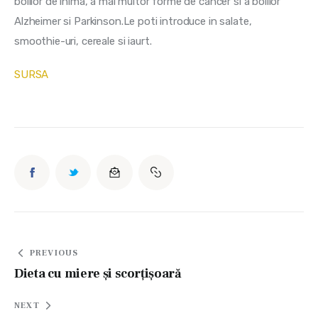
bolilor de inima, a mai multor forme de cancer si a bolilor  
Alzheimer si Parkinson.Le poti introduce in salate, 
smoothie-uri, cereale si iaurt.
SURSA
Navigare
PREVIOUS
în
Dieta cu miere şi scorţişoară
articole
NEXT