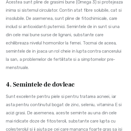
Acestea sunt pline de grasimi bune (Omega 3) si protejeaza 
inima si sistemul circulator. Contin atat fibre solubile, cat si 
insolubile. De asemenea, sunt pline de fitochimicale, care 
includ si antioxidanti puternici. Semintele de in sunt si una 
din cele mai bune surse de lignani, substante care 
echilibreaza nivelul hormonilor la femei. Tocmai de aceea, 
semintele de in joaca un rol cheie in lupta contra cancerului 
la san, a problemelor de fertilitate si a simptomelor pre-
menstruale.
4. Semintele de dovleac
Sunt excelente pentru piele si pentru tratarea acneei, iar 
asta pentru continutul bogat de zinc, seleniu, vitamina E si 
acizi grasi. De asemenea, aceste seminte au una din cele 
mai ridicate doze de fitosteroli, substante care lupta cu 
colesterolul si ii ajuta pe cei care mananca foarte gras sa isi 