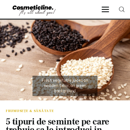
CosmeticLine.
It's all about you!
Frumusețe & Sănătate
Beauty & LifeStyle
Cosmetică Medicală
Anti Aging Medicine
FRUMUSEȚE & SĂNĂTATE
5 tipuri de seminte pe care
trebuie sa le introduci in