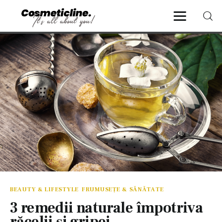
CosmeticLine.
It's all about you!
Frumusețe & Sănătate
Beauty & LifeStyle
Cosmetică Medicală
Anti Aging Medicine
BEAUTY & LIFESTYLE
FRUMUSEȚE & SĂNĂTATE
3 remedii naturale împotriva
răcelii şi gripei