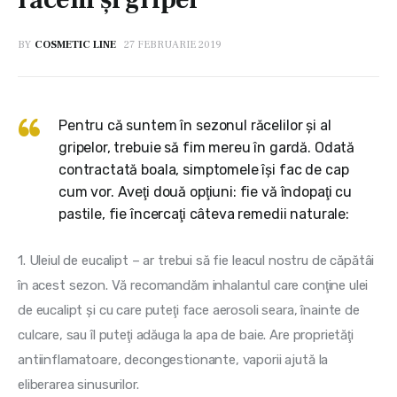
BY
COSMETIC LINE
27 FEBRUARIE 2019
Pentru că suntem în sezonul răcelilor şi al
gripelor, trebuie să fim mereu în gardă. Odată
contractată boala, simptomele îşi fac de cap
cum vor. Aveţi două opţiuni: fie vă îndopaţi cu
pastile, fie încercaţi câteva remedii naturale:
1. Uleiul de eucalipt – ar trebui să fie leacul nostru de căpătâi 
în acest sezon. Vă recomandăm inhalantul care conţine ulei 
de eucalipt şi cu care puteţi face aerosoli seara, înainte de 
culcare, sau îl puteţi adăuga la apa de baie. Are proprietăţi 
antiinflamatoare, decongestionante, vaporii ajută la 
eliberarea sinusurilor.