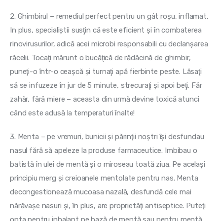
2. Ghimbirul – remediul perfect pentru un gât roşu, inflamat. 
In plus, specialiştii susţin că este eficient şi în combaterea 
rinovirusurilor, adică acei microbi responsabili cu declanşarea 
răcelii. Tocaţi mărunt o bucăţică de rădăcină de ghimbir, 
puneţi-o într-o ceaşcă şi turnaţi apă fierbinte peste. Lăsaţi 
să se infuzeze în jur de 5 minute, strecuraţi şi apoi beţi. Făr 
zahăr, fără miere – aceasta din urmă devine toxică atunci 
când este adusă la temperaturi înalte!
3. Menta – pe vremuri, bunicii şi părinţii noştri îşi desfundau 
nasul fără să apeleze la produse farmaceutice. Imbibau o 
batistă în ulei de mentă şi o miroseau toată ziua. Pe acelaşi 
principiu merg şi creioanele mentolate pentru nas. Menta 
decongestionează mucoasa nazală, desfundă cele mai 
nărăvaşe nasuri şi, în plus, are proprietăţi antiseptice. Puteţi 
opta pentru inhalant pe bază de mentă sau pentru mentă 