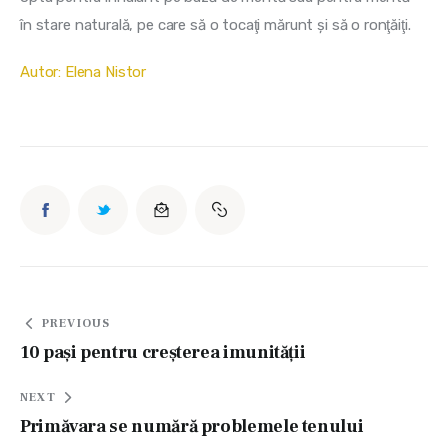
în stare naturală, pe care să o tocaţi mărunt şi să o ronţăiţi.
Autor: Elena Nistor
Navigare
PREVIOUS
în
10 paşi pentru creşterea imunităţii
articole
NEXT
Primăvara se numără problemele tenului